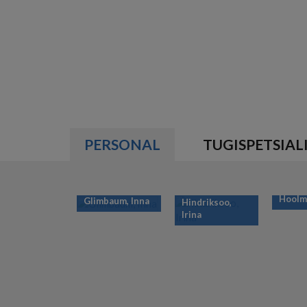
PERSONAL
TUGISPETSIAL
Hoolma
Glimbaum, Inna
Hindriksoo,
Irina
PAGINATION