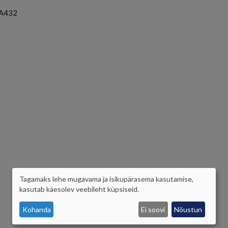
A432
Tagamaks lehe mugavama ja isikupärasema kasutamise,
ISIKUANDMETE
kasutab käesolev veebileht küpsiseid.
JA
Kohanda
Ei soovi
Nõustun
KÜPSISTE