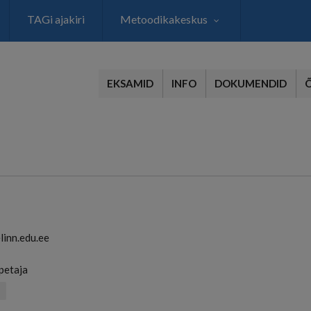
TAGi ajakiri
Metoodikakeskus
EKSAMID
INFO
DOKUMENDID
inn.edu.ee
petaja
s