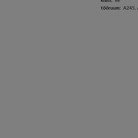
klass
8e
tööruum
A245