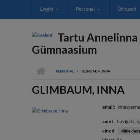
Liigu
Lingid
Personal
Üritused
edasi
põhisisu
juurde
Tartu Annelinna
Gümnaasium
AVALEHT
PERSONAL
/
GLIMBAUM, INNA
LEIVAPURU
GLIMBAUM, INNA
email
inna@annel
amet
huvijuht
õ
ained
väikeklas