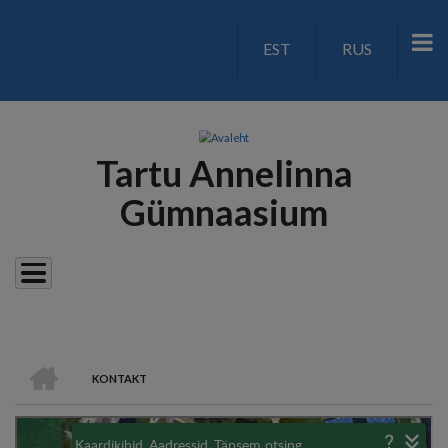
Liigu
edasi
EST
RUS
LANGUAGE
põhisisu
juurde
SWITCH
V2
Tartu Annelinna
Gümnaasium
AVALEHT
KONTAKT
LEIVAPURU