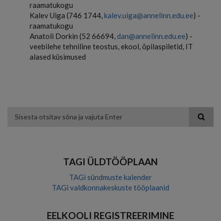
raamatukogu
Kalev Uiga (746 1744,
kalev.uiga@annelinn.edu.ee
) -
raamatukogu
Anatoli Dorkin (52 66694,
dan@annelinn.edu.ee
) -
veebilehe tehniline teostus, ekool, õpilaspiletid, IT
alased küsimused
Otsing
TAGI ÜLDTÖÖPLAAN
TAGi sündmuste kalender
TAGi valdkonnakeskuste tööplaanid
EELKOOLI REGISTREERIMINE