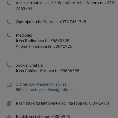
Administraatori laud / õpetajate tuba A korpus +372
7461744
Õpetajate tuba B korpus +372 7461745
Med.õde:
Irina Rodionova tel 55660528
Aljona Tihhonova tel 58041925
Söökla juhataja:
Irina Goidina-Karlova tel 58606598
Üldine:
kool@annelinn.edu.ee
Söökla:
tartu.annelinna@daily.ee
Raamatukogu lahtiolekuajad: iga tööpaev 8.00-14.00
Registreerimiskood 75006925