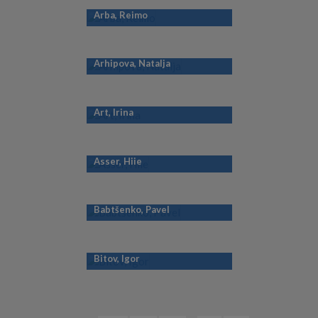
Arba, Reimo
Arhipova, Natalja
Art, Irina
Asser, Hiie
Babtšenko, Pavel
Bitov, Igor