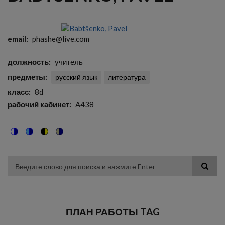
email
phashe@live.com
должность
учитель
предметы
русский язык
литература
класс
8d
рабочий кабинет
A438
Switch
Switch
Switch
Switch
to
to
to
to
color
blue
high
soft
theme
theme
visibility
theme
Поиск
theme
ПЛАН РАБОТЫ TAG