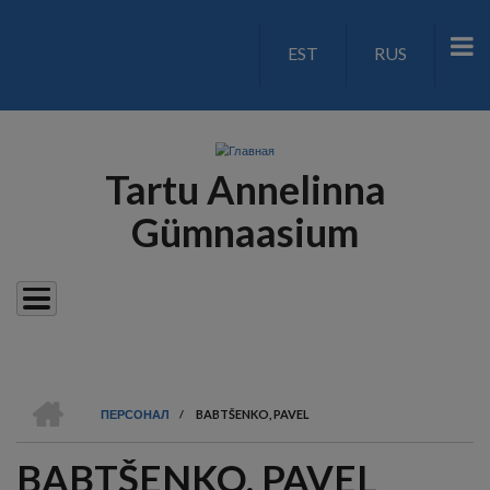
Перейти
к
EST
RUS
LANGUAGE
основному
содержанию
SWITCH
V2
Tartu Annelinna
Gümnaasium
ГЛАВНАЯ
ПЕРСОНАЛ
/
BABTŠENKO, PAVEL
СТРОКА
BABTŠENKO, PAVEL
НАВИГАЦИИ