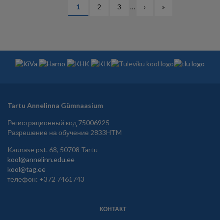
НУМЕРАЦИЯ
Текущая
1
Страница
2
Страница
3
…
Следующая
›
Последняя
»
СТРАНИЦ
страница
страница
страница
Tartu Annelinna Gümnaasium
Регистрационный код 75006925
Разрешение на обучение 2833HTM
Kaunase pst. 68, 50708 Tartu
kool@annelinn.edu.ee
kool@tag.ee
телефон: +372 7461743
КОНТАКТ
JALUS