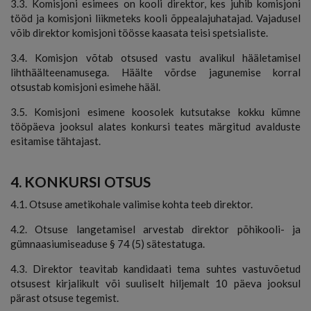
3.3. Komisjoni esimees on kooli direktor, kes juhib komisjoni
tööd ja komisjoni liikmeteks kooli õppealajuhatajad. Vajadusel
võib direktor komisjoni töösse kaasata teisi spetsialiste.
3.4. Komisjon võtab otsused vastu avalikul hääletamisel
lihthäälteenamusega. Häälte võrdse jagunemise korral
otsustab komisjoni esimehe hääl.
3.5. Komisjoni esimene koosolek kutsutakse kokku kümne
tööpäeva jooksul alates konkursi teates märgitud avalduste
esitamise tähtajast.
4. KONKURSI OTSUS
4.1. Otsuse ametikohale valimise kohta teeb direktor.
4.2. Otsuse langetamisel arvestab direktor põhikooli- ja
gümnaasiumiseaduse § 74 (5) sätestatuga.
4.3. Direktor teavitab kandidaati tema suhtes vastuvõetud
otsusest kirjalikult või suuliselt hiljemalt 10 päeva jooksul
pärast otsuse tegemist.