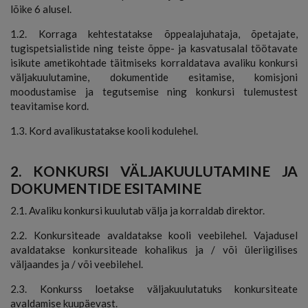
lõike 6 alusel.
1.2. Korraga kehtestatakse õppealajuhataja, õpetajate,
tugispetsialistide ning teiste õppe- ja kasvatusalal töötavate
isikute ametikohtade täitmiseks korraldatava avaliku konkursi
väljakuulutamine, dokumentide esitamise, komisjoni
moodustamise ja tegutsemise ning konkursi tulemustest
teavitamise kord.
1.3. Kord avalikustatakse kooli kodulehel.
2. KONKURSI VÄLJAKUULUTAMINE JA
DOKUMENTIDE ESITAMINE
2.1. Avaliku konkursi kuulutab välja ja korraldab direktor.
2.2. Konkursiteade avaldatakse kooli veebilehel. Vajadusel
avaldatakse konkursiteade kohalikus ja / või üleriigilises
väljaandes ja / või veebilehel.
2.3. Konkurss loetakse väljakuulutatuks konkursiteate
avaldamise kuupäevast.