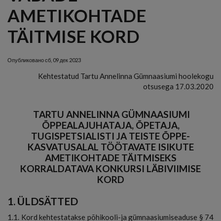
AMETIKOHTADE
TÄITMISE KORD
Опубликовано
сб, 09 дек 2023
Kehtestatud Tartu Annelinna Gümnaasiumi hoolekogu
otsusega 17.03.2020
TARTU ANNELINNA GÜMNAASIUMI
ÕPPEALAJUHATAJA, ÕPETAJA,
TUGISPETSIALISTI JA TEISTE ÕPPE-
KASVATUSALAL TÖÖTAVATE ISIKUTE
AMETIKOHTADE TÄITMISEKS
KORRALDATAVA KONKURSI LÄBIVIIMISE
KORD
1. ÜLDSÄTTED
1.1. Kord kehtestatakse põhikooli-ja gümnaasiumiseaduse § 74