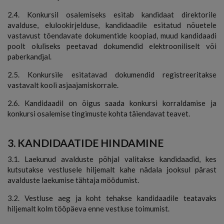
2.4. Konkursil osalemiseks esitab kandidaat direktorile
avalduse, elulookirjelduse, kandidaadile esitatud nõuetele
vastavust tõendavate dokumentide koopiad, muud kandidaadi
poolt oluliseks peetavad dokumendid elektrooniliselt või
paberkandjal.
2.5. Konkursile esitatavad dokumendid registreeritakse
vastavalt kooli asjaajamiskorrale.
2.6. Kandidaadil on õigus saada konkursi korraldamise ja
konkursi osalemise tingimuste kohta täiendavat teavet.
3. KANDIDAATIDE HINDAMINE
3.1. Laekunud avalduste põhjal valitakse kandidaadid, kes
kutsutakse vestlusele hiljemalt kahe nädala jooksul pärast
avalduste laekumise tähtaja möödumist.
3.2. Vestluse aeg ja koht tehakse kandidaadile teatavaks
hiljemalt kolm tööpäeva enne vestluse toimumist.