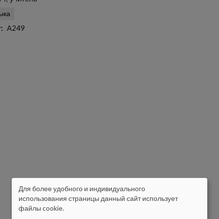
ыка
т
A249
Для более удобного и индивидуального
ISIKUANDMETE
использования страницы данный сайт использует
файлы cookie.
JA