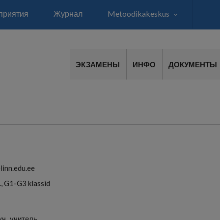
приятия
Журнал
Metoodikakeskus
ЭКЗАМЕНЫ
ИНФО
ДОКУМЕНТЫ
linn.edu.ee
., G1-G3 klassid
уч
учитель