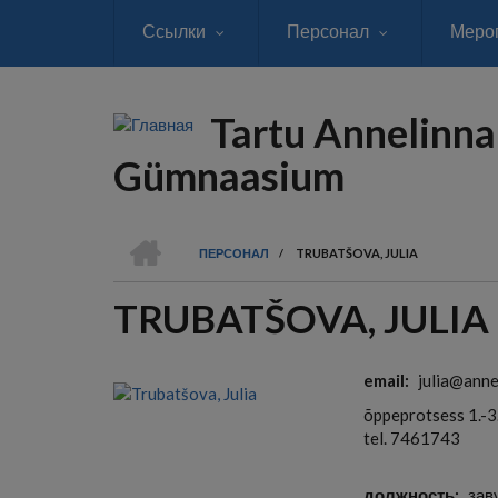
Перейти
Ссылки
Персонал
Меро
к
основному
содержанию
Tartu Annelinna
Gümnaasium
ГЛАВНАЯ
ПЕРСОНАЛ
/
TRUBATŠOVA, JULIA
СТРОКА
TRUBATŠOVA, JULIA
НАВИГАЦИИ
email
julia@anne
õppeprotsess 1.-3
tel. 7461743
должность
зав