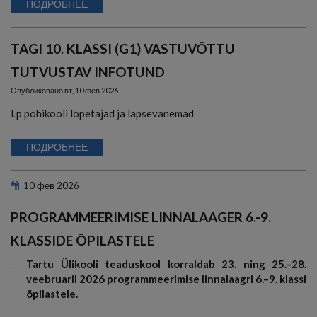
ПОДРОБНЕЕ
TAGI 10. KLASSI (G1) VASTUVÕTTU
TUTVUSTAV INFOTUND
Опубликовано
вт, 10 фев 2026
Lp põhikooli lõpetajad ja lapsevanemad
ПОДРОБНЕЕ
10
фев
2026
PROGRAMMEERIMISE LINNALAAGER 6.-9.
KLASSIDE ÕPILASTELE
Tartu Ülikooli teaduskool korraldab 23. ning 25.–28.
veebruaril 2026 programmeerimise linnalaagri 6.–9. klassi
õpilastele.