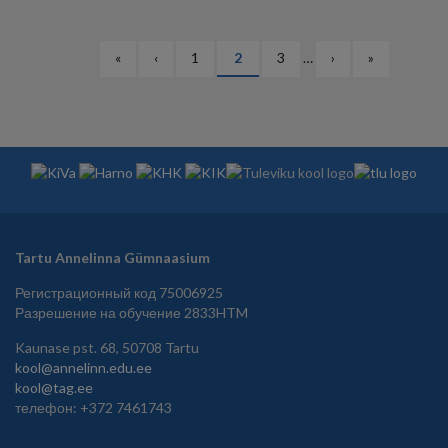
НУМЕРАЦИЯ
Первая
«
Предыдущая
‹
Страница
1
Текущая
2
Страница
3
…
Следующая
›
Последняя
»
СТРАНИЦ
страница
страница
страница
страница
страница
Tartu Annelinna Gümnaasium
Регистрационный код 75006925
Разрешение на обучение 2833HTM
Kaunase pst. 68, 50708 Tartu
kool@annelinn.edu.ee
kool@tag.ee
телефон: +372 7461743