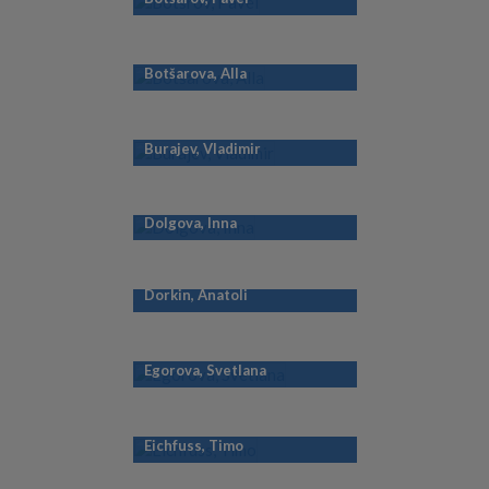
Botšarova, Alla
Burajev, Vladimir
Dolgova, Inna
Dorkin, Anatoli
Egorova, Svetlana
Eichfuss, Timo