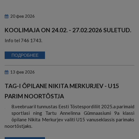
20
фев
2026
KOOLIMAJA ON 24.02. - 27.02.2026 SULETUD.
Info tel 746 1743.
ПОДРОБНЕЕ
13
фев
2026
TAG-I ÕPILANE NIKITA MERKURJEV - U15
PARIM NOORTÕSTJA
8.veebruaril tunnustas Eesti Tõstespordiliit 2025.a parimaid
sportlasi ning Tartu Annelinna Gümnaasiumi 9a klassi
õpilane Nikita Merkurjev valiti U15 vanuseklassis parimaks
noortõstjaks.