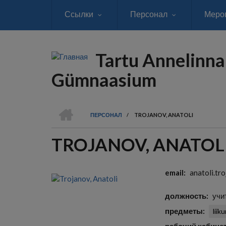
Перейти
Ссылки
Персонал
Меро
к
основному
содержанию
Tartu Annelinna
Gümnaasium
ГЛАВНАЯ
ПЕРСОНАЛ
/
TROJANOV, ANATOLI
СТРОКА
TROJANOV, ANATOL
НАВИГАЦИИ
email
anatoli.tr
должность
учи
предметы
liik