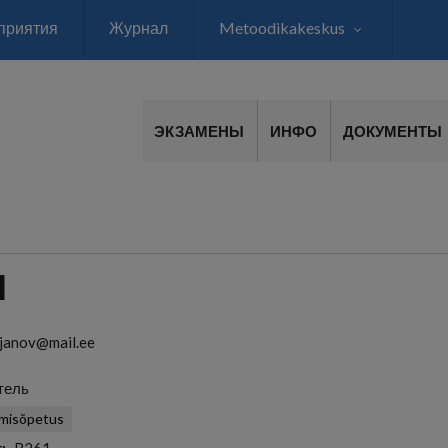
приятия
Журнал
Metoodikakeskus
ЭКЗАМЕНЫ
ИНФО
ДОКУМЕНТЫ
I
ojanov@mail.ee
тель
umisõpetus