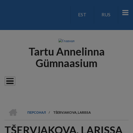
Перейти
к
EST
RUS
LANGUAGE
основному
содержанию
SWITCH
V2
Tartu Annelinna
Gümnaasium
ГЛАВНАЯ
ПЕРСОНАЛ
/
TŠERVJAKOVA, LARISSA
СТРОКА
TŠERVJAKOVA, LARISSA
НАВИГАЦИИ