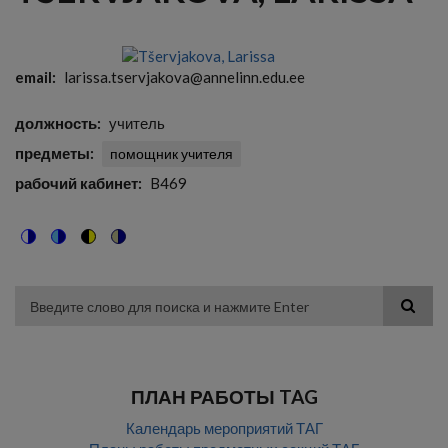
email
larissa.tservjakova@annelinn.edu.ee
должность
учитель
предметы
помощник учителя
рабочий кабинет
B469
Switch
Switch
Switch
Switch
to
to
to
to
color
blue
high
soft
theme
theme
visibility
theme
Поиск
theme
ПЛАН РАБОТЫ TAG
Календарь мероприятий ТАГ