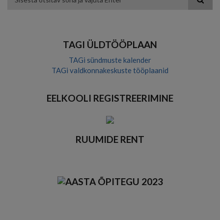
theme
theme
visibility
theme
Otsing
theme
TAGI ÜLDTÖÖPLAAN
TAGi sündmuste kalender
TAGi valdkonnakeskuste tööplaanid
EELKOOLI REGISTREERIMINE
RUUMIDE RENT