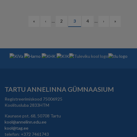
PAGINATION
Esimene
«
Eelmine
‹
…
Lehekülg
2
Eesolev
3
Lehekülg
4
…
Järgmine
›
Viimane
»
leht
leht
leht
leht
leht
TARTU ANNELINNA GÜMNAASIUM
Registreerimiskood 75006925
Koolitusluba 2833HTM
Kaunase pst. 68, 50708 Tartu
kool@annelinn.edu.ee
kool@tag.ee
telefon: +372 7461743