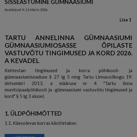
SISSEASTUMINE GÜMNAASIUMI
Avaldatud:
K, 11 Märts 2026
Lisa 1
TARTU ANNELINNA GÜMNAASIUMI
GÜMNAASIUMIOSASSE ÕPILASTE
VASTUVÕTU TINGIMUSED JA KORD 2026.
A KEVADEL
Kehtestan tingimused ja korra põhikooli- ja
gümnaasiumiseaduse § 27 lg 5 ning Tartu Linnavolikogu 19.
detsembri 2013. a määruse nr 4 "Tartu linna
munitsipaalpõhikooli ja -gümnaasiumi vastuvõtu tingimused ja
kord" § 5 lg 3 alusel.
1. ÜLDPÕHIMÕTTED
1.1. Käesolevas korras käsitletakse: