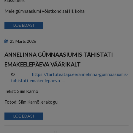
klassidele.
Meie gümnaasiumi võistkond sai III. koha
LOE EDASI
23
Märts
2026
ANNELINNA GÜMNAASIUMIS TÄHISTATI
EMAKEELEPÄEVA VÄÄRIKALT
©
https://tartuteataja.ee/annelinna-gumnaasiumis-
tahistati-emakeelepaeva-…
Tekst: Siim Karnö
Fotod: Siim Karnö, erakogu
LOE EDASI