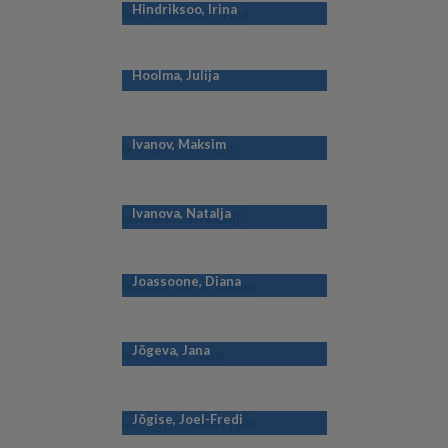
Hindriksoo, Irina
Hoolma, Julija
Ivanov, Maksim
Ivanova, Natalja
Joassoone, Diana
Jõgeva, Jana
Jõgise, Joel-Fredi