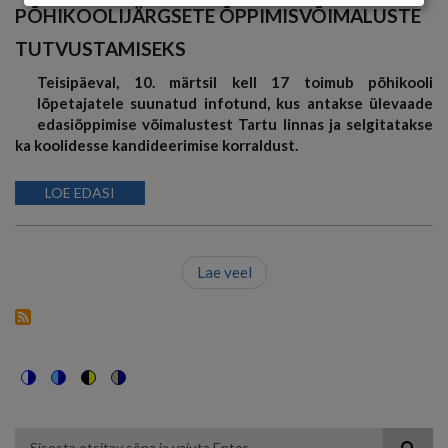
KÜPSISTE
PÕHIKOOLIJÄRGSETE ÕPPIMISVÕIMALUSTE
KASUTAMINE
TUTVUSTAMISEKS
Teisipäeval, 10. märtsil kell 17 toimub põhikooli
lõpetajatele suunatud infotund, kus antakse ülevaade
edasiõppimise võimalustest Tartu linnas ja selgitatakse
ka koolidesse kandideerimise korraldust.
LOE EDASI
Lae veel
Switch
Switch
Switch
Switch
to
to
to
to
color
blue
high
soft