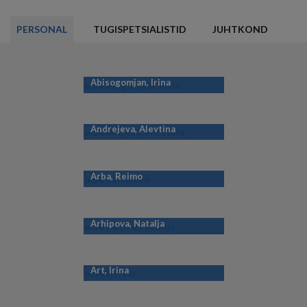
PERSONAL
TUGISPETSIALISTID
JUHTKOND
Abisogomjan, Irina
Andrejeva, Alevtina
Arba, Reimo
Arhipova, Natalja
Art, Irina