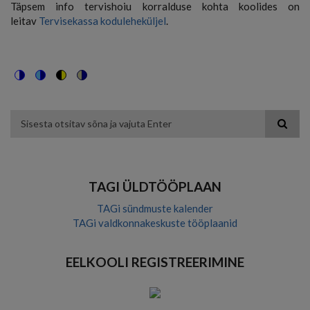
Täpsem info tervishoiu korralduse kohta koolides on
leitav
Tervisekassa koduleheküljel
.
Switch
Switch
Switch
Switch
to
to
to
to
color
blue
high
soft
theme
theme
visibility
theme
Otsing
theme
TAGI ÜLDTÖÖPLAAN
TAGi sündmuste kalender
TAGi valdkonnakeskuste tööplaanid
EELKOOLI REGISTREERIMINE