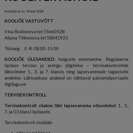
Avaldatud:
вт, 30 янв 2024
KOOLIÕE VASTUVÕTT
Irina Rodionova tel 55660528
Aljona Tihhonova tel 58041925
Tööaeg: E-R: 08.00-15.00
KOOLIÕE ÜLESANDED
: haiguste ennetamine. Regulaarne
õpilase tervise ja arengu jälgimine – tervisekontrollide
läbiviimine 1., 3. ja 7. klassis ning lapsevanemale tagasiside
andmine. Läbivaatuse andmed on nähtaval patsiendiportaalis
digilugu.ee
TERVISEKONTROLL
Tervisekontroll viiakse läbi lapsevanema nõusolekul
1., 3.,
7. ja G1 klassi õpilasele.
Tervisekontroll sisaldab:
pikkuse mõõtmist