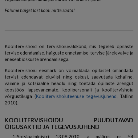
Palume haiget last kooli mitte saata!
Koolitervishoid on tervishoiuvaldkond, mis tegeleb õpilaste
tervise edendamise, haiguste ennetamise, tervise järelevalve ja
eneseabioskuste arendamisega.
Koolitervishoiu eesmärk on võimaldada õpilastel omandada
tervist edendavat eluviisi ning oskusi, saavutada kehaline,
vaimne ja sotsiaalne heaolu ning toetada õpilaste arengut
koostöös lapsevanemate, koolipersonali ja koolitervishoiu
võrgustikuga (
Koolitervishoiuteenuse tegevusjuhend
, Tallinn
2010).
KOOLITERVISHOIDU PUUDUTAVAD
ÕIGUSAKTID JA TEGEVUSJUHEND
Sotsiaalministri 13.08.2010. a määrus nr 54