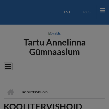
Liigu
edasi
EST
RUS
LANGUAGE
põhisisu
juurde
SWITCH
V2
Tartu Annelinna
Gümnaasium
AVALEHT
KOOLITERVISHOID
LEIVAPURU
KOOLITERVISHOID