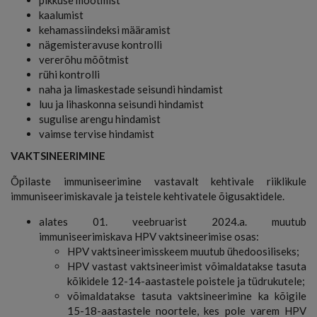
kaalumist
kehamassiindeksi määramist
nägemisteravuse kontrolli
vererõhu mõõtmist
rühi kontrolli
naha ja limaskestade seisundi hindamist
luu ja lihaskonna seisundi hindamist
sugulise arengu hindamist
vaimse tervise hindamist
VAKTSINEERIMINE
Õpilaste immuniseerimine vastavalt kehtivale riiklikule
immuniseerimiskavale ja teistele kehtivatele õigusaktidele.
alates 01. veebruarist 2024.a. muutub
immuniseerimiskava HPV vaktsineerimise osas:
HPV vaktsineerimisskeem muutub ühedoosiliseks;
HPV vastast vaktsineerimist võimaldatakse tasuta
kõikidele 12-14-aastastele poistele ja tüdrukutele;
võimaldatakse tasuta vaktsineerimine ka kõigile
15-18-aastastele noortele, kes pole varem HPV