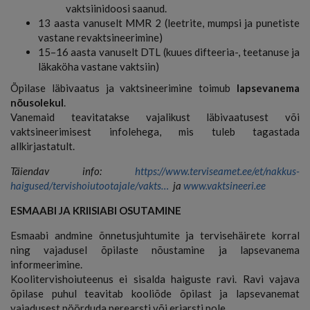
vaktsiinidoosi saanud.
13 aasta vanuselt MMR 2 (leetrite, mumpsi ja punetiste
vastane revaktsineerimine)
15–16 aasta vanuselt DTL (kuues difteeria-, teetanuse ja
läkaköha vastane vaktsiin)
Õpilase läbivaatus ja vaktsineerimine toimub
lapsevanema
nõusolekul
.
Vanemaid teavitatakse vajalikust läbivaatusest või
vaktsineerimisest infolehega, mis tuleb tagastada
allkirjastatult.
Täiendav info:
https://www.terviseamet.ee/et/nakkus-
haigused/tervishoiutootajale/vakts…
ja
www.vaktsineeri.ee
ESMAABI JA KRIISIABI OSUTAMINE
Esmaabi andmine õnnetusjuhtumite ja tervisehäirete korral
ning vajadusel õpilaste nõustamine ja lapsevanema
informeerimine.
Koolitervishoiuteenus ei sisalda haiguste ravi. Ravi vajava
õpilase puhul teavitab kooliõde õpilast ja lapsevanemat
vajadusest pöörduda perearsti või eriarsti pole.