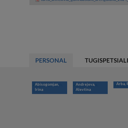
PERSONAL
TUGISPETSIAL
Arba,
Abisogomjan,
Andrejeva,
Irina
Alevtina
PAGINATION