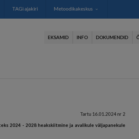
TAGi ajakiri
Metoodikakeskus
EKSAMID
INFO
DOKUMENDID
Tartu 16.01.2024 nr 2
ks 2024 - 2028 heakskiitmine ja avalikule väljapanekule