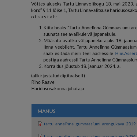
Võttes aluseks Tartu Linnavolikogu 18. mai 2023.
kord” § 11 lõike 1, Tartu Linnavalitsuse haridusosak
o t s u s t a b:
Kiita heaks "Tartu Annelinna Gümnaasiumi ar
suunata see avalikule väljapanekule.
Määrata avaliku väljapaneku ajaks 18. jaanua
linna veebileht, Tartu Annelinna Gümnaasium
saab esitada meili teel aadressile
Hiie.Asser
postiga aadressil Tartu Annelinna Gümnaasium
Korraldus jõustub 18. jaanuar 2024. a.
(allkirjastatud digitaalselt)
Riho Raave
Haridusosakonna juhataja
MANUS
tartu_annelinna_gumnaasiumi_arengukava_2019_
tartu_annelinna_gumnaasiumi_arengukava_2024_