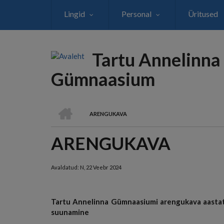
Liigu
Lingid
Personal
Üritused
edasi
põhisisu
juurde
Tartu Annelinna
Gümnaasium
AVALEHT
ARENGUKAVA
LEIVAPURU
ARENGUKAVA
Avaldatud:
N, 22 Veebr 2024
Tartu Annelinna Gümnaasiumi arengukava aastate
suunamine