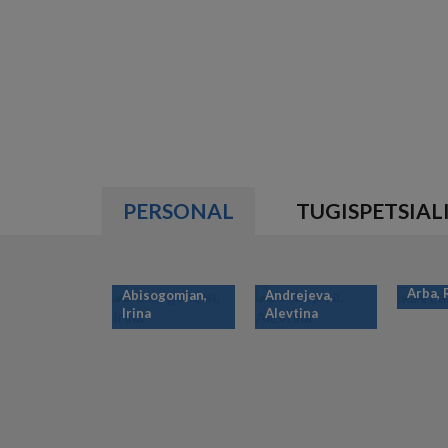
PERSONAL
TUGISPETSIAL
Arba,
Abisogomjan,
Andrejeva,
Irina
Alevtina
PAGINATION