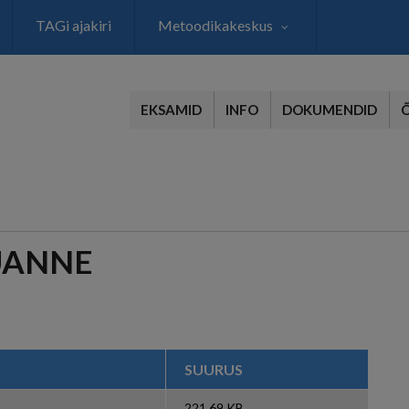
TAGi ajakiri
Metoodikakeskus
EKSAMID
INFO
DOKUMENDID
UANNE
SUURUS
221.69 KB