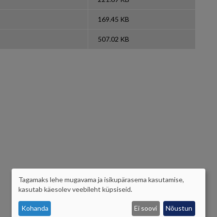
169.45 KB
507.02 KB
Tagamaks lehe mugavama ja isikupärasema kasutamise,
ISIKUANDMETE
kasutab käesolev veebileht küpsiseid.
JA
Kohanda
Ei soovi
Nõustun