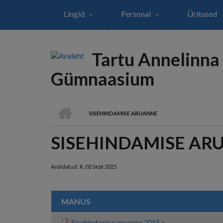
Liigu
Lingid
Personal
Üritused
edasi
põhisisu
juurde
Tartu Annelinna
Gümnaasium
AVALEHT
SISEHINDAMISE ARUANNE
LEIVAPURU
SISEHINDAMISE AR
Avaldatud:
K, 03 Sept 2025
MANUS
Sisehindamise aruanne 2015.a.