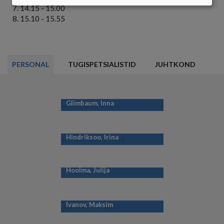
KÜPSISTE
14.15 - 15.00
15.10 - 15.55
KASUTAMINE
PERSONAL
TUGISPETSIALISTID
JUHTKOND
Glimbaum, Inna
Hindriksoo, Irina
Hoolma, Julija
Ivanov, Maksim