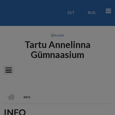
Liigu
edasi
EST
RUS
LANGUAGE
põhisisu
juurde
SWITCH
V2
Tartu Annelinna
Gümnaasium
AVALEHT
INFO
LEIVAPURU
INFO