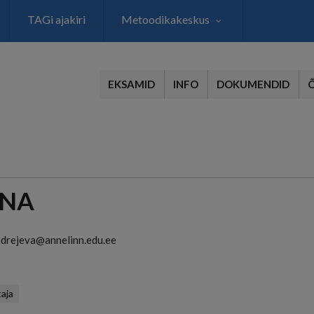
TAGi ajakiri
Metoodikakeskus
EKSAMID
INFO
DOKUMENDID
INA
ndrejeva@annelinn.edu.ee
aja