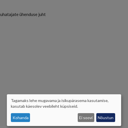
sijuhatajate ühenduse juht
Tagamaks lehe mugavama ja isikupärasema kasutamise,
ISIKUANDMETE
kasutab käesolev veebileht küpsiseid.
JA
Kohanda
Ei soovi
Nõustun
KÜPSISTE