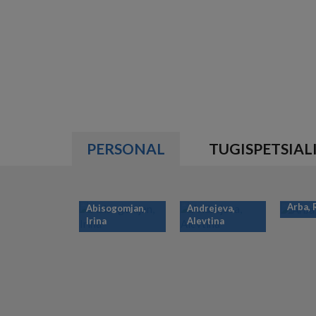
PERSONAL
TUGISPETSIAL
Arba,
Abisogomjan,
Andrejeva,
Irina
Alevtina
PAGINATION