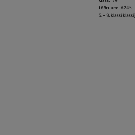
klass
7e
tööruum
A245
5. – 8. klassi klas