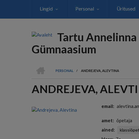
Liigu
Lingid
Personal
Üritused
edasi
põhisisu
juurde
Tartu Annelinna
Gümnaasium
AVALEHT
PERSONAL
/
ANDREJEVA, ALEVTINA
LEIVAPURU
ANDREJEVA, ALEVT
email
alevtina.a
amet
õpetaja
ained
klassiõpet