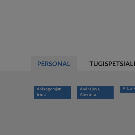
PERSONAL
TUGISPETSIAL
Arba,
Abisogomjan,
Andrejeva,
Irina
Alevtina
PAGINATION