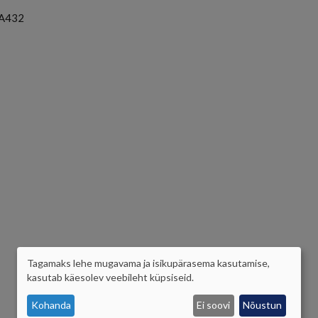
A432
Tagamaks lehe mugavama ja isikupärasema kasutamise,
ISIKUANDMETE
kasutab käesolev veebileht küpsiseid.
JA
Kohanda
Ei soovi
Nõustun