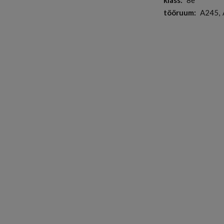
klass
8e
tööruum
A245