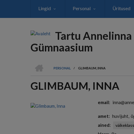
Liigu
Lingid
Personal
Üritused
edasi
põhisisu
juurde
Tartu Annelinna
Gümnaasium
AVALEHT
PERSONAL
/
GLIMBAUM, INNA
LEIVAPURU
GLIMBAUM, INNA
email
inna@annel
amet
huvijuht
õ
ained
väikeklas