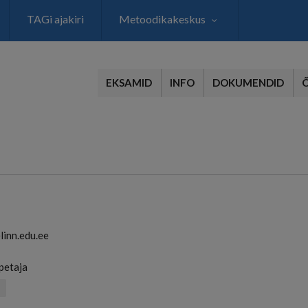
TAGi ajakiri
Metoodikakeskus
EKSAMID
INFO
DOKUMENDID
inn.edu.ee
petaja
s