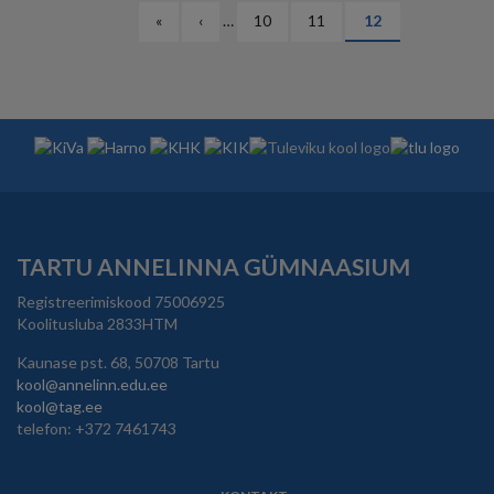
PAGINATION
Esimene
«
Eelmine
‹
…
Lehekülg
10
Lehekülg
11
Eesolev
12
leht
leht
leht
TARTU ANNELINNA GÜMNAASIUM
Registreerimiskood 75006925
Koolitusluba 2833HTM
Kaunase pst. 68, 50708 Tartu
kool@annelinn.edu.ee
kool@tag.ee
telefon: +372 7461743