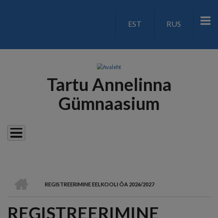
Liigu
edasi
EST
RUS
LANGUAGE
põhisisu
juurde
SWITCH
V2
Tartu Annelinna
Gümnaasium
AVALEHT
REGISTREERIMINE EELKOOLI ÕA 2026/2027
LEIVAPURU
REGISTREERIMINE