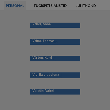
PERSONAL
TUGISPETSIALISTID
JUHTKOND
Vaher, Anna
Vaino, Toomas
Värton, Kalvi
Vidrikson, Jelena
Vološin, Valeri