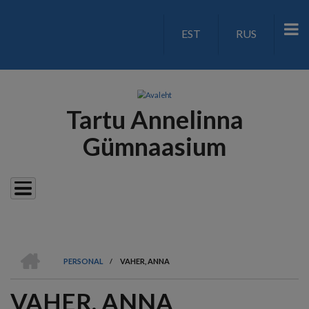
Liigu
edasi
EST
RUS
LANGUAGE
põhisisu
juurde
SWITCH
V2
Tartu Annelinna
Gümnaasium
AVALEHT
PERSONAL
/
VAHER, ANNA
LEIVAPURU
VAHER, ANNA