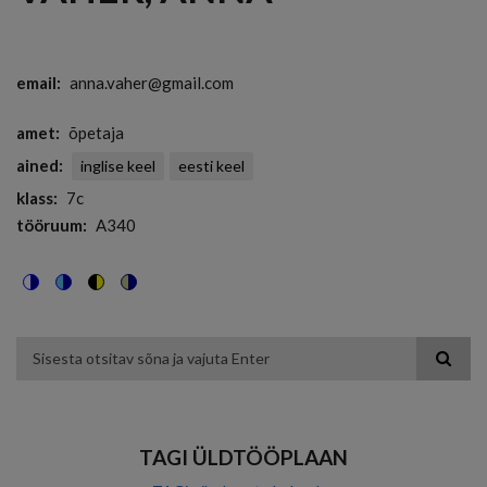
email
anna.vaher@gmail.com
amet
õpetaja
ained
inglise keel
eesti keel
klass
7c
tööruum
A340
Switch
Switch
Switch
Switch
to
to
to
to
color
blue
high
soft
theme
theme
visibility
theme
Otsing
theme
TAGI ÜLDTÖÖPLAAN