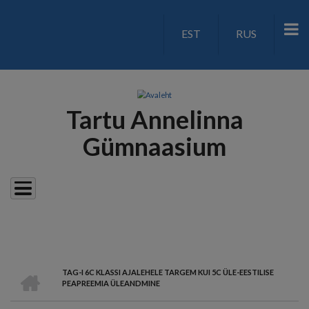
Liigu
edasi
EST
RUS
LANGUAGE
põhisisu
juurde
SWITCH
V2
Tartu Annelinna
Gümnaasium
AVALEHT
TAG-I 6C KLASSI AJALEHELE TARGEM KUI 5C ÜLE-EESTILISE
LEIVAPURU
PEAPREEMIA ÜLEANDMINE