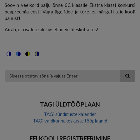
Soovin veelkord palju õnne 6C klassile Ekstra klassi konkursi
peapreemia eest! Väga äge idee ja tore, et märgati teie kooli
panust!
Aitäh, et osalete aktiivselt meie üleskutsetes!
Switch
Switch
Switch
Switch
to
to
to
to
color
blue
high
soft
theme
theme
visibility
theme
Otsing
theme
TAGI ÜLDTÖÖPLAAN
TAGi sündmuste kalender
TAGi valdkonnakeskuste tööplaanid
EELKOOLI REGISTREERIMINE