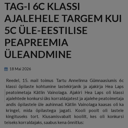
TAG-I 6C KLASSI
AJALEHELE TARGEM KUI
5C ÜLE-EESTILISE
PEAPREEMIA
ÜLEANDMINE
18
Mai
2026
Reedel, 15. mail toimus Tartu Annelinna Gümnaasiumis 6c
klassi õpilaste kohtumine lastekirjanik ja ajakirja Hea Laps
peatoimetaja Kätlin Vainolaga. Ajakiri Hea Laps oli klassi
ajalehtede konkursi üks korraldajatest ja ajalehe peatoimetaja
andis õpilastele üle auhinnad. Kätlin Vainolaga kaasas oli ka
kringel, mida õpilastega jagati. Kooli poolt oli lastele
kingituseks tort. Kiusamisvabalt koolilt, kes oli konkursi
teiseks korraldajaks, saabus kena õnnitlus: