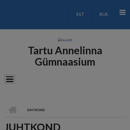
Liigu
edasi
EST
RUS
LANGUAGE
põhisisu
juurde
SWITCH
V2
Tartu Annelinna
Gümnaasium
AVALEHT
JUHTKOND
LEIVAPURU
JUHTKOND