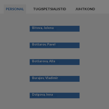
KASUTAMINE
PERSONAL
TUGISPETSIALISTID
JUHTKOND
Bitova, Jelena
Botšarov, Pavel
Botšarova, Alla
Burajev, Vladimir
Dolgova, Inna