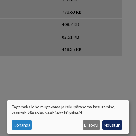
778.68 KB
408.7 KB
82.51 KB
418.35 KB
Tagamaks lehe mugavama ja isikupärasema kasutamise,
ISIKUANDMETE
kasutab käesolev veebileht küpsiseid.
JA
Kohanda
Ei soovi
Nõustun
KÜPSISTE