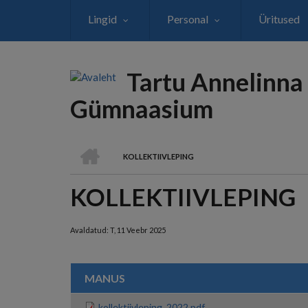
Liigu
Lingid
Personal
Üritused
edasi
põhisisu
juurde
Tartu Annelinna
Gümnaasium
AVALEHT
KOLLEKTIIVLEPING
LEIVAPURU
KOLLEKTIIVLEPING
Avaldatud:
T, 11 Veebr 2025
MANUS
kollektiivleping_2022.pdf