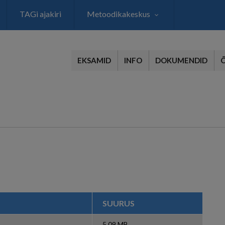
TAGi ajakiri
Metoodikakeskus
EKSAMID
INFO
DOKUMENDID
SUURUS
5.09 MB