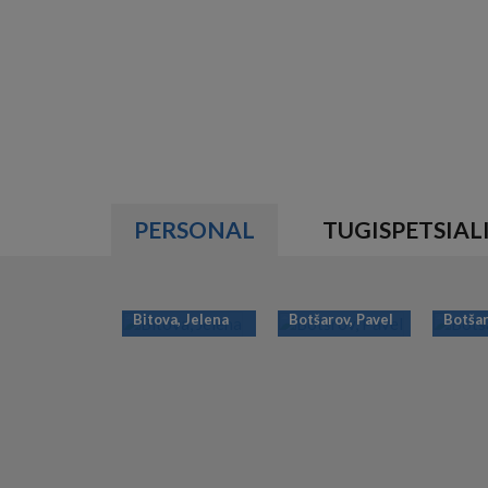
PERSONAL
TUGISPETSIAL
Bitova, Jelena
Botšarov, Pavel
Botšar
PAGINATION