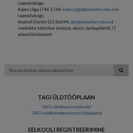
raamatukogu
Kalev Uiga (746 1744,
kalev.uiga@annelinn.edu.ee
) -
raamatukogu
Anatoli Dorkin (52 66694,
dan@annelinn.edu.ee
) -
veebilehe tehniline teostus, ekool, õpilaspiletid, IT
alased küsimused
Otsing
TAGI ÜLDTÖÖPLAAN
TAGi sündmuste kalender
TAGi valdkonnakeskuste tööplaanid
EELKOOLI REGISTREERIMINE