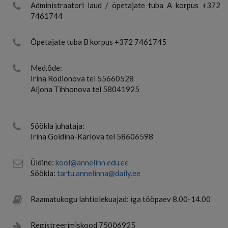
Administraatori laud / õpetajate tuba A korpus +372
7461744
Õpetajate tuba B korpus +372 7461745
Med.õde:
Irina Rodionova tel 55660528
Aljona Tihhonova tel 58041925
Söökla juhataja:
Irina Goidina-Karlova tel 58606598
Üldine:
kool@annelinn.edu.ee
Söökla:
tartu.annelinna@daily.ee
Raamatukogu lahtiolekuajad: iga tööpaev 8.00-14.00
Registreerimiskood 75006925