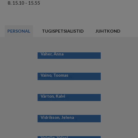
15.10 - 15.55
PERSONAL
TUGISPETSIALISTID
JUHTKOND
Vaher, Anna
Vaino, Toomas
Värton, Kalvi
Vidrikson, Jelena
Vološin, Valeri