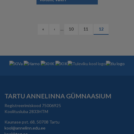
PAGINATION
Esimene
«
Eelmine
‹
…
Lehekülg
10
Lehekülg
11
Eesolev
12
leht
leht
leht
TARTU ANNELINNA GÜMNAASIUM
Registreerimiskood 75006925
Koolitusluba 2833HTM
Kaunase pst. 68, 50708 Tartu
kool@annelinn.edu.ee
kool@tag.ee