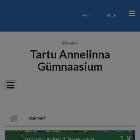
Liigu
edasi
EST
RUS
LANGUAGE
põhisisu
juurde
SWITCH
V2
Tartu Annelinna
Gümnaasium
AVALEHT
KONTAKT
LEIVAPURU