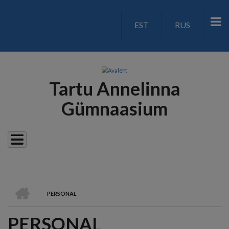
Liigu
edasi
EST
RUS
LANGUAGE
põhisisu
juurde
SWITCH
V2
Tartu Annelinna
Gümnaasium
AVALEHT
PERSONAL
LEIVAPURU
PERSONAL