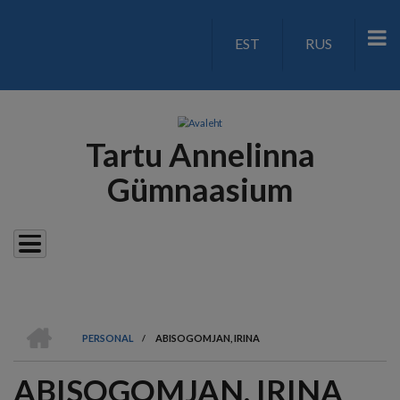
Liigu
edasi
EST
RUS
LANGUAGE
põhisisu
juurde
SWITCH
V2
Tartu Annelinna
Gümnaasium
AVALEHT
PERSONAL
/
ABISOGOMJAN, IRINA
LEIVAPURU
ABISOGOMJAN, IRINA