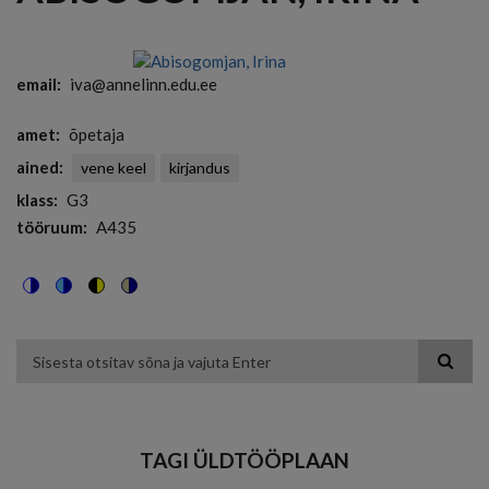
email
iva@annelinn.edu.ee
amet
õpetaja
ained
vene keel
kirjandus
klass
G3
tööruum
A435
Switch
Switch
Switch
Switch
to
to
to
to
color
blue
high
soft
theme
theme
visibility
theme
Otsing
theme
TAGI ÜLDTÖÖPLAAN