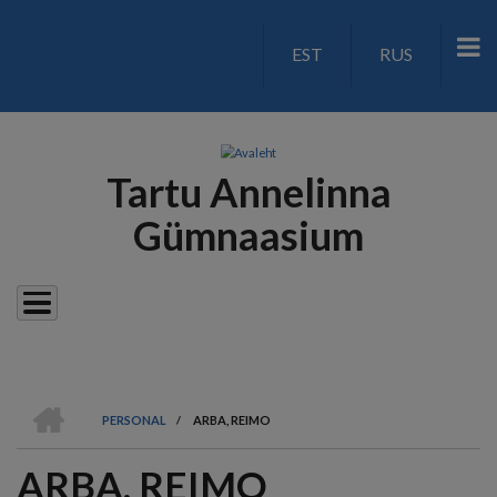
Liigu
edasi
EST
RUS
LANGUAGE
põhisisu
juurde
SWITCH
V2
Tartu Annelinna
Gümnaasium
AVALEHT
PERSONAL
/
ARBA, REIMO
LEIVAPURU
ARBA, REIMO