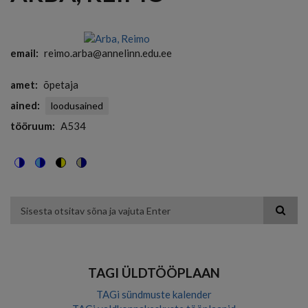
email
reimo.arba@annelinn.edu.ee
amet
õpetaja
ained
loodusained
tööruum
A534
Switch
Switch
Switch
Switch
to
to
to
to
color
blue
high
soft
theme
theme
visibility
theme
Otsing
theme
TAGI ÜLDTÖÖPLAAN
TAGi sündmuste kalender