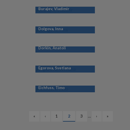
Burajev, Vladimir
Dolgova, Inna
Dorkin, Anatoli
Egorova, Svetlana
Eichfuss, Timo
PAGINATION
Esimene
«
Eelmine
‹
Lehekülg
1
Eesolev
2
Lehekülg
3
…
Järgmine
›
Viimane
»
leht
leht
leht
leht
leht