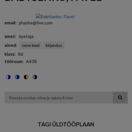
email
phashe@live.com
amet
õpetaja
ained
vene keel
kirjandus
klass
8d
tööruum
A438
Switch
Switch
Switch
Switch
to
to
to
to
color
blue
high
soft
theme
theme
visibility
theme
Otsing
theme
TAGI ÜLDTÖÖPLAAN