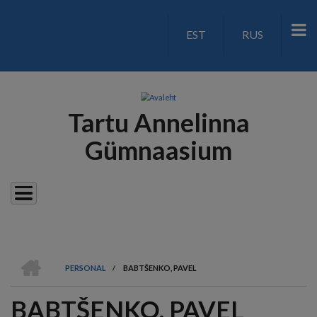
Liigu
edasi
EST
RUS
LANGUAGE
põhisisu
juurde
SWITCH
V2
Tartu Annelinna
Gümnaasium
AVALEHT
PERSONAL
/
BABTŠENKO, PAVEL
LEIVAPURU
BABTŠENKO, PAVEL