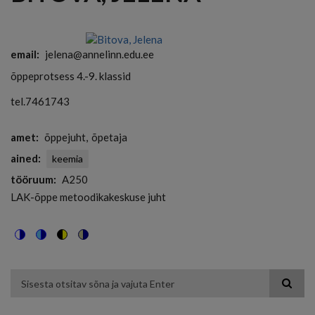
email
jelena@annelinn.edu.ee
õppeprotsess 4.-9. klassid
tel.7461743
amet
õppejuht
õpetaja
ained
keemia
tööruum
A250
LAK-õppe metoodikakeskuse juht
Switch
Switch
Switch
Switch
to
to
to
to
color
blue
high
soft
theme
theme
visibility
theme
Otsing
theme