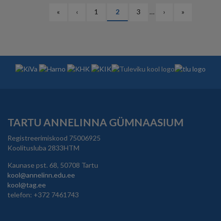
PAGINATION
Esimene
«
Eelmine
‹
Lehekülg
1
Eesolev
2
Lehekülg
3
…
Järgmine
›
Viimane
»
leht
leht
leht
leht
leht
TARTU ANNELINNA GÜMNAASIUM
Registreerimiskood 75006925
Koolitusluba 2833HTM
Kaunase pst. 68, 50708 Tartu
kool@annelinn.edu.ee
kool@tag.ee
telefon: +372 7461743