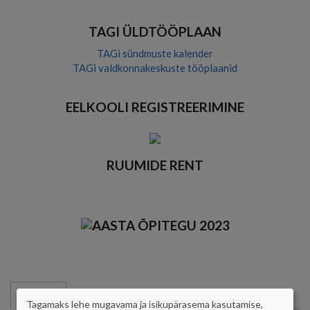
TAGI ÜLDTÖÖPLAAN
TAGi sündmuste kalender
TAGi valdkonnakeskuste tööplaanid
EELKOOLI REGISTREERIMINE
RUUMIDE RENT
TUNNID
TRIMESTRID
VAHEAJAD
Tagamaks lehe mugavama ja isikupärasema kasutamise,