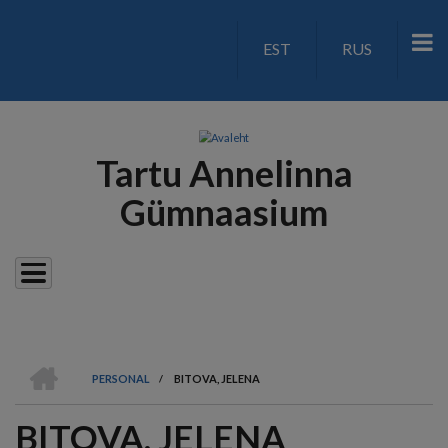
Liigu
edasi
EST
RUS
LANGUAGE
põhisisu
juurde
SWITCH
V2
Tartu Annelinna
Gümnaasium
AVALEHT
PERSONAL
/
BITOVA, JELENA
LEIVAPURU
BITOVA, JELENA