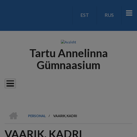
Liigu
edasi
EST
RUS
LANGUAGE
põhisisu
juurde
SWITCH
V2
Tartu Annelinna
Gümnaasium
AVALEHT
PERSONAL
/
VAARIK, KADRI
LEIVAPURU
VAARIK, KADRI