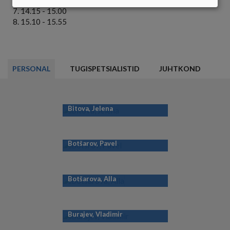
KÜPSISTE
14.15 - 15.00
KASUTAMINE
15.10 - 15.55
PERSONAL
TUGISPETSIALISTID
JUHTKOND
Bitova, Jelena
Botšarov, Pavel
Botšarova, Alla
Burajev, Vladimir