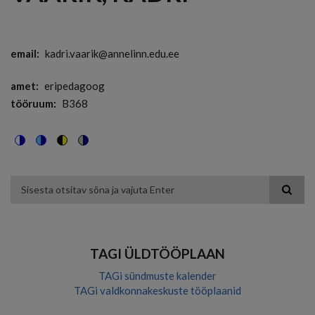
email
kadri.vaarik@annelinn.edu.ee
amet
eripedagoog
tööruum
B368
Switch
Switch
Switch
Switch
to
to
to
to
color
blue
high
soft
theme
theme
visibility
theme
Otsing
theme
TAGI ÜLDTÖÖPLAAN
TAGi sündmuste kalender
TAGi valdkonnakeskuste tööplaanid