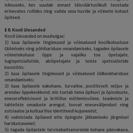
isiksuseks, kes suudab ennast täisväärtuslikult teostada
erinevates rollides ning valida oma huvide ja võimete kohast
õpiteed.
§ 8. Kooli ülesanded
Kooli ülesanded on muuhulgas:
1) luua õpilasele tingimused ja võimalused koolikohustuse
täitmiseks ning põhihariduse omandamiseks, tagades õpilasele
võimetekohase õppe ja vajaliku toe õpetajate,
tugispetsialistide, abiõpetajate ja teiste spetsialistide
koostöös;
2) luua õpilasele tingimused ja võimalused üldkeskhariduse
omandamiseks;
3) luua õpilasele eakohane, turvaline, positiivselt mõjuv ja
arendav õppekeskkond, mis toetab tema õpihuvi ja õpioskuste,
enesereflektsiooni ja kriitilise mõtlemisvõime, teadmiste ja
tahteliste omaduste arengut, loovat eneseväljendust ning
sotsiaalse ja kultuurilise identiteedi kujunemist;
4) valmistada õpilased ette õpingute jätkamiseks järgmisel
haridustasemel;
5) tagada õpilastele tervisekaitsenormide kohane päevakava,