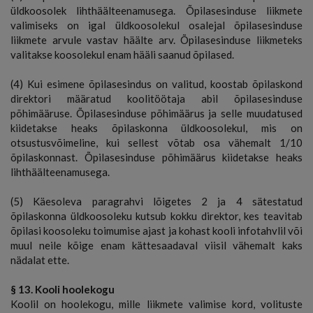
üldkoosolek lihthäälteenamusega. Õpilasesinduse liikmete
valimiseks on igal üldkoosolekul osalejal õpilasesinduse
liikmete arvule vastav häälte arv. Õpilasesinduse liikmeteks
valitakse koosolekul enam hääli saanud õpilased.
(4) Kui esimene õpilasesindus on valitud, koostab õpilaskond
direktori määratud koolitöötaja abil õpilasesinduse
põhimääruse. Õpilasesinduse põhimäärus ja selle muudatused
kiidetakse heaks õpilaskonna üldkoosolekul, mis on
otsustusvõimeline, kui sellest võtab osa vähemalt 1/10
õpilaskonnast. Õpilasesinduse põhimäärus kiidetakse heaks
lihthäälteenamusega.
(5) Käesoleva paragrahvi lõigetes 2 ja 4 sätestatud
õpilaskonna üldkoosoleku kutsub kokku direktor, kes teavitab
õpilasi koosoleku toimumise ajast ja kohast kooli infotahvlil või
muul neile kõige enam kättesaadaval viisil vähemalt kaks
nädalat ette.
§ 13. Kooli hoolekogu
Koolil on hoolekogu, mille liikmete valimise kord, volituste