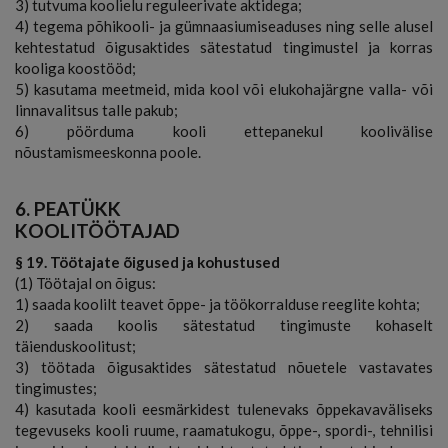
3) tutvuma koolielu reguleerivate aktidega;
4) tegema põhikooli- ja gümnaasiumiseaduses ning selle alusel
kehtestatud õigusaktides sätestatud tingimustel ja korras
kooliga koostööd;
5) kasutama meetmeid, mida kool või elukohajärgne valla- või
linnavalitsus talle pakub;
6) pöörduma kooli ettepanekul koolivälise
nõustamismeeskonna poole.
6. PEATÜKK
KOOLITÖÖTAJAD
§ 19. Töötajate õigused ja kohustused
(1) Töötajal on õigus:
1) saada koolilt teavet õppe- ja töökorralduse reeglite kohta;
2) saada koolis sätestatud tingimuste kohaselt
täienduskoolitust;
3) töötada õigusaktides sätestatud nõuetele vastavates
tingimustes;
4) kasutada kooli eesmärkidest tulenevaks õppekavaväliseks
tegevuseks kooli ruume, raamatukogu, õppe-, spordi-, tehnilisi