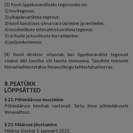
(3) Kooli õppekavaväliseks tegevuseks on:
1) huvitegevus;
2) pikapäevarühma tegevus;
3) kooli kasutuses oleva vara üürimine ja rentimine;
4) koolieelikute ettevalmistusrühma tegevus;
5) ürituste ja koolituste korraldamine;
6) paljundusteenus.
(4) Kooli direktor otsustab, kas õppekavavälist tegevust
viiakse läbi tasulise või tasuta teenusena. Tasuliste teenuste
hinnad kehtestatakse linnavolikogu kehtestatud korras.
8. PEATÜKK
LÕPPSÄTTED
§ 22. Põhimääruse muutmine
Põhimääruse kinnitab vastavalt Tartu linna põhimäärusele
linnavalitsus.
§ 23. Määruse jõustumine
Määrus jõustub 1. jaanuaril 2021.