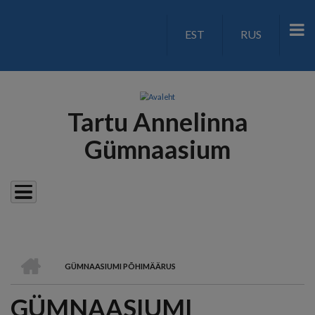
Liigu
edasi
EST
RUS
LANGUAGE
põhisisu
juurde
SWITCH
V2
Tartu Annelinna
Gümnaasium
AVALEHT
GÜMNAASIUMI PÕHIMÄÄRUS
LEIVAPURU
GÜMNAASIUMI