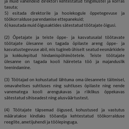
ja muid vahendeid direktori kehtestatud tingimustel ja korras
tasuta;
5) esitada direktorile ja hoolekogule õppetegevuse ja
töökorralduse parendamise ettepanekuid;
6) kasutada muid õigusaktides sätestatud töötajate õigusi.
(2) Õpetajate ja teiste õppe- ja kasvatusalal töötavate
töötajate ülesanne on tagada õpilaste areng õppe- ja
kasvatustegevuse abil, mis tugineb ühiselt seatud eesmärkidele
ja kokkulepitud hindamispõhimõtetele. Teiste töötajate
ülesanne on tagada kooli häireteta töö ja majanduslik
teenindamine.
(3) Töötajad on kohustatud lähtuma oma ülesannete täitmisel,
omavahelises suhtluses ning suhtluses õpilaste ning nende
vanematega kooli arengukavas ja riiklikus õppekavas
sätestatud sihiseadest ning alusväärtustest.
(4) Töötajate täpsemad õigused, kohustused ja vastutus
määratakse kindlaks tööandja kehtestatud töökorralduse
reeglite, ametijuhendi ja töölepinguga.