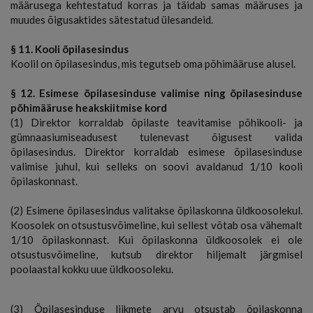
määrusega kehtestatud korras ja täidab samas määruses ja
muudes õigusaktides sätestatud ülesandeid.
§ 11. Kooli õpilasesindus
Koolil on õpilasesindus, mis tegutseb oma põhimääruse alusel.
§ 12. Esimese õpilasesinduse valimise ning õpilasesinduse
põhimääruse heakskiitmise kord
(1) Direktor korraldab õpilaste teavitamise põhikooli- ja
gümnaasiumiseadusest tulenevast õigusest valida
õpilasesindus. Direktor korraldab esimese õpilasesinduse
valimise juhul, kui selleks on soovi avaldanud 1/10 kooli
õpilaskonnast.
(2) Esimene õpilasesindus valitakse õpilaskonna üldkoosolekul.
Koosolek on otsustusvõimeline, kui sellest võtab osa vähemalt
1/10 õpilaskonnast. Kui õpilaskonna üldkoosolek ei ole
otsustusvõimeline, kutsub direktor hiljemalt järgmisel
poolaastal kokku uue üldkoosoleku.
(3) Õpilasesinduse liikmete arvu otsustab õpilaskonna