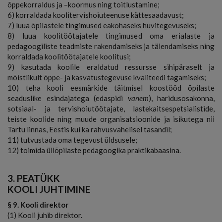
õppekorraldus ja –koormus ning toitlustamine;
6) korraldada koolitervishoiuteenuse kättesaadavust;
7) luua õpilastele tingimused eakohaseks huvitegevuseks;
8) luua koolitöötajatele tingimused oma erialaste ja
pedagoogiliste teadmiste rakendamiseks ja täiendamiseks ning
korraldada koolitöötajatele koolitusi;
9) kasutada koolile eraldatud ressursse sihipäraselt ja
mõistlikult õppe- ja kasvatustegevuse kvaliteedi tagamiseks;
10) teha kooli eesmärkide täitmisel koostööd õpilaste
seaduslike esindajatega (edaspidi
vanem
), haridusosakonna,
sotsiaal- ja tervishoiutöötajate, lastekaitsespetsialistide,
teiste koolide ning muude organisatsioonide ja isikutega nii
Tartu linnas, Eestis kui ka rahvusvahelisel tasandil;
11) tutvustada oma tegevust üldsusele;
12) toimida üliõpilaste pedagoogika praktikabaasina.
3. PEATÜKK
KOOLI JUHTIMINE
§ 9. Kooli direktor
(1) Kooli juhib direktor.