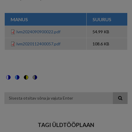
MANUS
SUURUS
lvm2024090900022.pdf
54.99 KB
lvm2020112400057.pdf
108.6 KB
Switch
Switch
Switch
Switch
to
to
to
to
color
blue
high
soft
theme
theme
visibility
theme
Otsing
theme
TAGI ÜLDTÖÖPLAAN