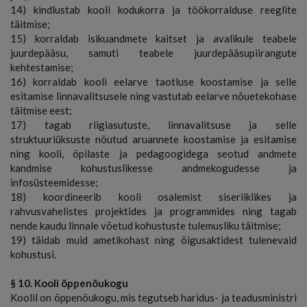
14) kindlustab kooli kodukorra ja töökorralduse reeglite
täitmise;
15) korraldab isikuandmete kaitset ja avalikule teabele
juurdepääsu, samuti teabele juurdepääsupiirangute
kehtestamise;
16) korraldab kooli eelarve taotluse koostamise ja selle
esitamise linnavalitsusele ning vastutab eelarve nõuetekohase
täitmise eest;
17) tagab riigiasutuste, linnavalitsuse ja selle
struktuuriüksuste nõutud aruannete koostamise ja esitamise
ning kooli, õpilaste ja pedagoogidega seotud andmete
kandmise kohustuslikesse andmekogudesse ja
infosüsteemidesse;
18) koordineerib kooli osalemist siseriiklikes ja
rahvusvahelistes projektides ja programmides ning tagab
nende kaudu linnale võetud kohustuste tulemusliku täitmise;
19) täidab muid ametikohast ning õigusaktidest tulenevaid
kohustusi.
§ 10. Kooli õppenõukogu
Koolil on õppenõukogu, mis tegutseb haridus- ja teadusministri