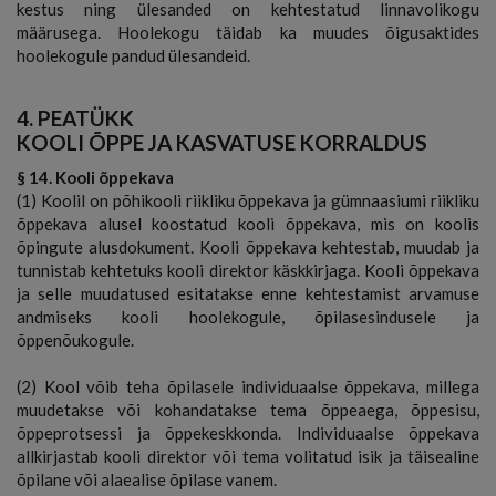
kestus ning ülesanded on kehtestatud linnavolikogu
määrusega. Hoolekogu täidab ka muudes õigusaktides
hoolekogule pandud ülesandeid.
4. PEATÜKK
KOOLI ÕPPE JA KASVATUSE KORRALDUS
§ 14. Kooli õppekava
(1) Koolil on põhikooli riikliku õppekava ja gümnaasiumi riikliku
õppekava alusel koostatud kooli õppekava, mis on koolis
õpingute alusdokument. Kooli õppekava kehtestab, muudab ja
tunnistab kehtetuks kooli direktor käskkirjaga. Kooli õppekava
ja selle muudatused esitatakse enne kehtestamist arvamuse
andmiseks kooli hoolekogule, õpilasesindusele ja
õppenõukogule.
(2) Kool võib teha õpilasele individuaalse õppekava, millega
muudetakse või kohandatakse tema õppeaega, õppesisu,
õppeprotsessi ja õppekeskkonda. Individuaalse õppekava
allkirjastab kooli direktor või tema volitatud isik ja täisealine
õpilane või alaealise õpilase vanem.