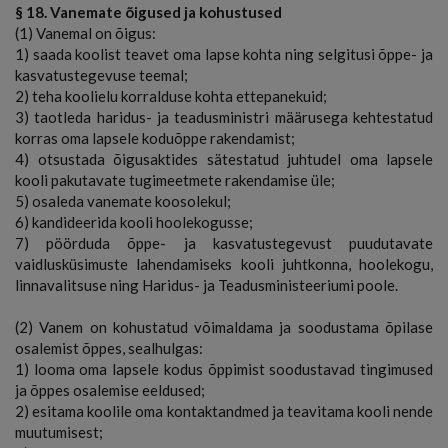
§ 18. Vanemate õigused ja kohustused
(1) Vanemal on õigus:
1) saada koolist teavet oma lapse kohta ning selgitusi õppe- ja
kasvatustegevuse teemal;
2) teha koolielu korralduse kohta ettepanekuid;
3) taotleda haridus- ja teadusministri määrusega kehtestatud
korras oma lapsele koduõppe rakendamist;
4) otsustada õigusaktides sätestatud juhtudel oma lapsele
kooli pakutavate tugimeetmete rakendamise üle;
5) osaleda vanemate koosolekul;
6) kandideerida kooli hoolekogusse;
7) pöörduda õppe- ja kasvatustegevust puudutavate
vaidlusküsimuste lahendamiseks kooli juhtkonna, hoolekogu,
linnavalitsuse ning Haridus- ja Teadusministeeriumi poole.
(2) Vanem on kohustatud võimaldama ja soodustama õpilase
osalemist õppes, sealhulgas:
1) looma oma lapsele kodus õppimist soodustavad tingimused
ja õppes osalemise eeldused;
2) esitama koolile oma kontaktandmed ja teavitama kooli nende
muutumisest;