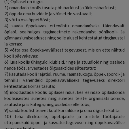
(1) Õpilasel on õigus:
1) omandada koolis tasuta põhiharidust ja üldkeskharidust;
2) õppida oma huvidele ja võimetele vastavalt;
3) võtta osa õppetööst;
4) saada õppekavas ettenähtu omandamiseks täiendavalt
õpiabi, sealhulgas tugimeetmete rakendamist põhikooli- ja
gümnaasiumiseaduses ning selle alusel kehtestatud tingimustel
ja korras;
5) võtta osa õppekavavälisest tegevusest, mis on ette nähtud
kooli päevakavas;
6) luua koolis ühinguid, klubisid, ringe ja stuudioid ning osaleda
nende töös, arvestades õigusaktides sätestatut;
7) kasutada kooli rajatisi, ruume, raamatukogu, õppe-, spordi- ja
tehnilisi vahendeid õppekavaväliseks tegevuseks direktori
kehtestatud korras tasuta;
8) moodustada koolis õpilasesindus, kes esindab õpilaskonda
koolisisestes suhetes ning suhetes teiste organisatsioonide,
asutuste ja isikutega, ning osaleda selle töös;
9) saada koolist teavet koolikorralduse ja oma õiguste kohta;
10) teha direktorile, õpetajatele ja teistele töötajatele
ettepanekuid õppe- ja kasvatustegevuse ning õppekavavälise
tegevuse kohta;