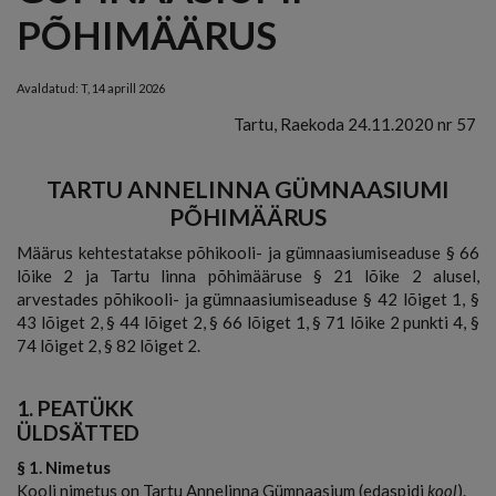
PÕHIMÄÄRUS
Avaldatud:
T, 14 aprill 2026
Tartu, Raekoda 24.11.2020 nr 57
TARTU ANNELINNA GÜMNAASIUMI
PÕHIMÄÄRUS
Määrus kehtestatakse põhikooli- ja gümnaasiumiseaduse § 66
lõike 2 ja Tartu linna põhimääruse § 21 lõike 2 alusel,
arvestades põhikooli- ja gümnaasiumiseaduse § 42 lõiget 1, §
43 lõiget 2, § 44 lõiget 2, § 66 lõiget 1, § 71 lõike 2 punkti 4, §
74 lõiget 2, § 82 lõiget 2.
1. PEATÜKK
ÜLDSÄTTED
§ 1. Nimetus
Kooli nimetus on Tartu Annelinna Gümnaasium (edaspidi
kool
).