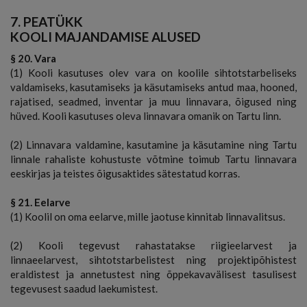
7. PEATÜKK
KOOLI MAJANDAMISE ALUSED
§ 20. Vara
(1) Kooli kasutuses olev vara on koolile sihtotstarbeliseks
valdamiseks, kasutamiseks ja käsutamiseks antud maa, hooned,
rajatised, seadmed, inventar ja muu linnavara, õigused ning
hüved. Kooli kasutuses oleva linnavara omanik on Tartu linn.
(2) Linnavara valdamine, kasutamine ja käsutamine ning Tartu
linnale rahaliste kohustuste võtmine toimub Tartu linnavara
eeskirjas ja teistes õigusaktides sätestatud korras.
§ 21. Eelarve
(1) Koolil on oma eelarve, mille jaotuse kinnitab linnavalitsus.
(2) Kooli tegevust rahastatakse riigieelarvest ja
linnaeelarvest, sihtotstarbelistest ning projektipõhistest
eraldistest ja annetustest ning õppekavavälisest tasulisest
tegevusest saadud laekumistest.