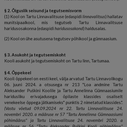
§ 2. Õiguslik seisund ja tegutsemisvorm
(1) Kool on Tartu Linnavalitsuse (edaspidi
linnavalitsus
) hallatav
munitsipaalkool, mis tegutseb Tartu Linnavalitsuse
haridusosakonna (edaspidi
haridusosakond
) haldusalas.
(2) Kool on ühe asutusena tegutsev põhikool ja gümnaasium.
§ 3. Asukoht ja tegutsemiskoht
Kooli asukoht ja tegutsemiskoht on Tartu linn, Tartumaa.
§ 4. Õppekeel
Kooli õppekeel on eesti keel, välja arvatud Tartu Linnavolikogu
06. juuni 2024. a otsusega nr 213 "Loa andmine Tartu
Aleksander Puškini Koolile ja Tartu Annelinna Gümnaasiumile
haridusliku erivajadusega õpilaste klassides osaliselt
venekeelse õppega jätkamiseks" punktis 2 nimetatud klassides.".
(Vastu võetud 09.09.2024 nr 22. Tartu Linnavalitsuse 24.
novembri 2020. a määruse nr 57 "Tartu Annelinna Gümnaasiumi
põhimäärus" ja Tartu Linnavalitsuse 24. novembri 2020. a
määruse nr 56 "Tartu Aleksander Puškini Kooli põhimäärus"