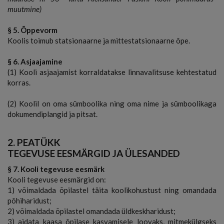
muutmine)
§ 5. Õppevorm
Koolis toimub statsionaarne ja mittestatsionaarne õpe.
§ 6. Asjaajamine
(1) Kooli asjaajamist korraldatakse linnavalitsuse kehtestatud
korras.
(2) Koolil on oma sümboolika ning oma nime ja sümboolikaga
dokumendiplangid ja pitsat.
2. PEATÜKK
TEGEVUSE EESMÄRGID JA ÜLESANDED
§ 7. Kooli tegevuse eesmärk
Kooli tegevuse eesmärgid on:
1) võimaldada õpilastel täita koolikohustust ning omandada
põhiharidust;
2) võimaldada õpilastel omandada üldkeskharidust;
3) aidata kaasa õpilase kasvamisele loovaks, mitmekülgseks