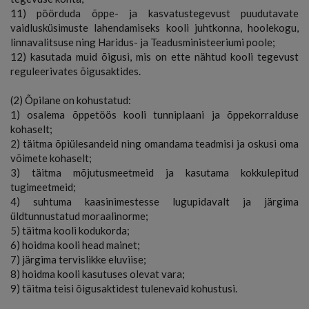
11) pöörduda õppe- ja kasvatustegevust puudutavate
vaidlusküsimuste lahendamiseks kooli juhtkonna, hoolekogu,
linnavalitsuse ning Haridus- ja Teadusministeeriumi poole;
12) kasutada muid õigusi, mis on ette nähtud kooli tegevust
reguleerivates õigusaktides.
(2) Õpilane on kohustatud:
1) osalema õppetöös kooli tunniplaani ja õppekorralduse
kohaselt;
2) täitma õpiülesandeid ning omandama teadmisi ja oskusi oma
võimete kohaselt;
3) täitma mõjutusmeetmeid ja kasutama kokkulepitud
tugimeetmeid;
4) suhtuma kaasinimestesse lugupidavalt ja järgima
üldtunnustatud moraalinorme;
5) täitma kooli kodukorda;
6) hoidma kooli head mainet;
7) järgima tervislikke eluviise;
8) hoidma kooli kasutuses olevat vara;
9) täitma teisi õigusaktidest tulenevaid kohustusi.