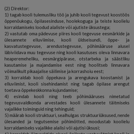
(2) Direktor:
1) tagab kooli tulemusliku töö ja juhib kooli tegevust koostöös
õppenõukogu, õpilasesinduse, hoolekoguga ja teiste koolielu
korraldamiseks loodud alaliste või ajutiste üksustega;
2) vastutab oma pädevuse piires kooli tegevuse eesmärkide ja
ülesannete elluviimise, kooli üldseisundi, õppe- ja
kasvatustegevuse, arendustegevuse, põhimääruse alusel
läbiviidava muu tegevuse ning kooli kasutuses oleva linnavara
heaperemeheliku, eesmärgipärase, otstarbeka ja säästliku
kasutamise ja majandamise eest ning hoolitseb linnavara
võimalikult pikaajalise säilimise ja korrashoiu eest;
3) korraldab kooli õppekava ja arengukava koostamist ja
elluviimist, kooli sisehindamist ning tagab õpilase arengut
toetava õppekeskkonna kujundamise;
4) esindab kooli ning teeb põhimääruses nimetatud
tegevusvaldkonda arvestades kooli ülesannete täitmiseks
vajalikke toiminguid ning tehinguid;
5) määrab kooli struktuuri, sealhulgas struktuuriüksused, nende
ülesanded ja tegutsemise põhimõtted, moodustab koolielu
korraldamiseks vajalikke alalisi või ajutisi üksusi;
6) korraldab õigusaktide alusel õpilaste vastuvõtmist kooli ja