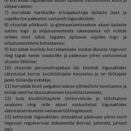
väljaarvamise;
7) korraldab hariduslike erivajadustega õpilaste õpet ja
vajaliku toe pakkumist vastavalt õigusaktidele;
8) otsustab põhikooli- ja gümnaasiumiseaduse alusel õpilaste
suhtes tugi- ja mõjutusmeetmete rakendamise või volitab
selleks teist isikut, tagades õpilasele vajalike tugi- ja
mõjutusmeetmete kohaldamise;
9) korraldab koolielu korraldamiseks loodud üksuste tegevust
ning tagab nende seaduslike ja pädevuse piires vastuvõetud
otsuste täitmise;
10) otsustab personalivajaduse üle, kinnitab õigusaktides
sätestatud korras koolitöötajate koosseisu ja on töötajate
jaoks tööandja esindaja;
11) korraldab kooli palgakorralduse põhimõtete koostamise ja
esitab need haridusosakonnale kooskõlastamiseks;
12) loob koolitöötajatele töötervishoiu ja tööohutuse
seaduses ning selle alusel vastuvõetud õigusaktides
sätestatud nõuetele vastavad töötingimused;
13) kehtestab õigusaktides ettenähtud pädevuse piires kooli
tegevust reguleerivad dokumendid (korrad, juhendid, juhised
jne);