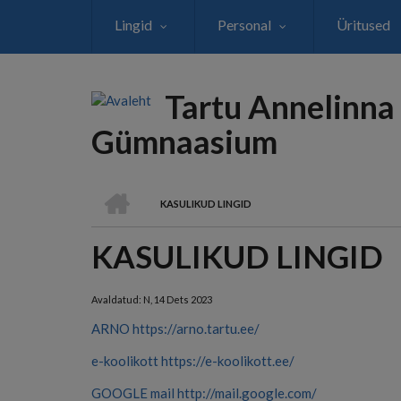
Liigu
Lingid
Personal
Üritused
edasi
põhisisu
juurde
Tartu Annelinna
Gümnaasium
AVALEHT
KASULIKUD LINGID
LEIVAPURU
KASULIKUD LINGID
Avaldatud:
N, 14 Dets 2023
ARNO
https://arno.tartu.ee/
e-koolikott
https://e-koolikott.ee/
GOOGLE mail
http://mail.google.com/