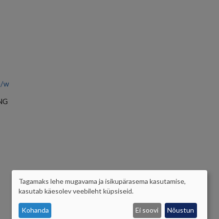
e/w
NG
Tagamaks lehe mugavama ja isikupärasema kasutamise,
ISIKUANDMETE
kasutab käesolev veebileht küpsiseid.
JA
Kohanda
Ei soovi
Nõustun