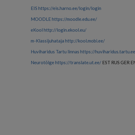
EIS
https://eis.harno.ee/login/login
MOODLE
https://moodle.edu.ee/
eKool
http://login.ekool.eu/
m-Klassijuhataja
http://kool.mobi.ee/
Huviharidus Tartu linnas
https://huviharidus.tartu.e
Neurotõlge https://translate.ut.ee/
EST RUS GER E