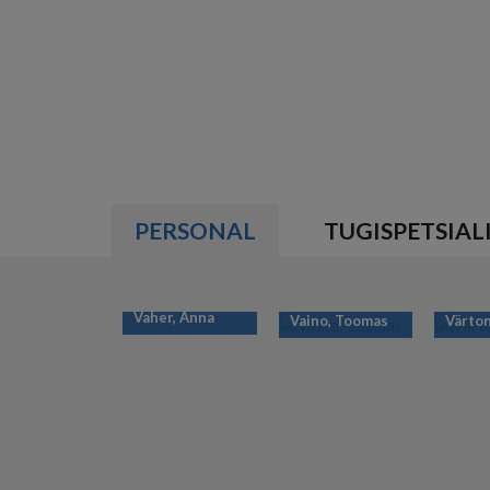
PERSONAL
TUGISPETSIAL
Vaher, Anna
Vaino, Toomas
Värton
PAGINATION