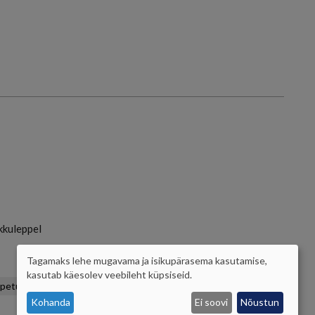
kkuleppel
Tagamaks lehe mugavama ja isikupärasema kasutamise,
ISIKUANDMETE
kasutab käesolev veebileht küpsiseid.
õpetus
JA
Kohanda
Ei soovi
Nõustun