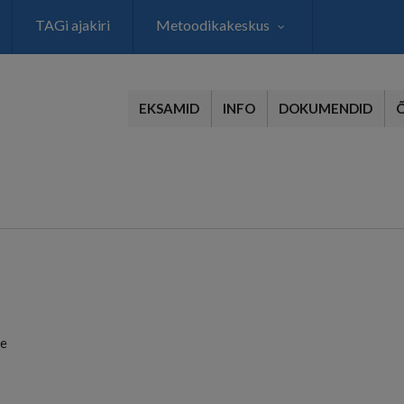
TAGi ajakiri
Metoodikakeskus
EKSAMID
INFO
DOKUMENDID
ee