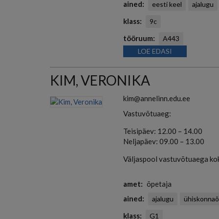
ained
eesti keel
ajalugu
klass
9c
tööruum
A443
LOE EDASI
KIM, VERONIKA
kim@annelinn.edu.ee
Vastuvõtuaeg:
Teisipäev: 12.00 – 14.00
Neljapäev: 09.00 – 13.00
Väljaspool vastuvõtuaega ko
amet
õpetaja
ained
ajalugu
ühiskonna
klass
G1