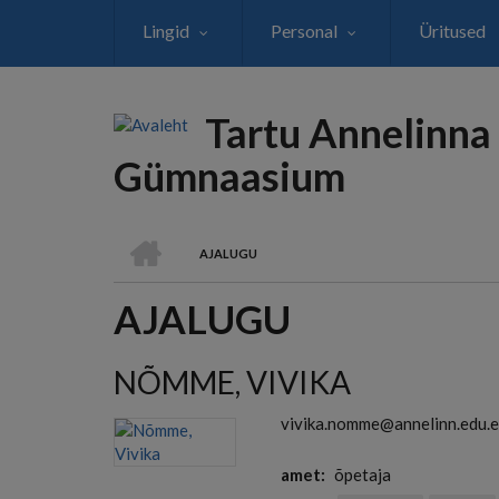
Liigu
Lingid
Personal
Üritused
edasi
põhisisu
juurde
Tartu Annelinna
Gümnaasium
AVALEHT
AJALUGU
LEIVAPURU
AJALUGU
NÕMME, VIVIKA
vivika.nomme@annelinn.edu.
amet
õpetaja