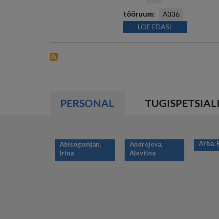
tööruum
A336
LOE EDASI
PERSONAL
TUGISPETSIAL
Arba,
Abisogomjan,
Andrejeva,
Irina
Alevtina
PAGINATION