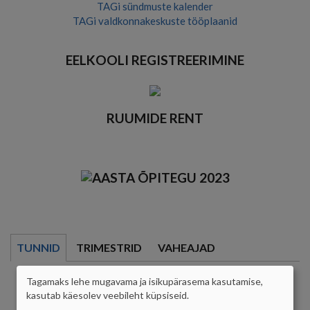
TAGi sündmuste kalender
TAGi valdkonnakeskuste tööplaanid
EELKOOLI REGISTREERIMINE
RUUMIDE RENT
TUNNID
TRIMESTRID
VAHEAJAD
Tagamaks lehe mugavama ja isikupärasema kasutamise,
8.00 - 8.45
ISIKUANDMETE
kasutab käesolev veebileht küpsiseid.
8.55 - 9.40