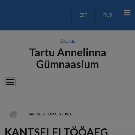
Liigu
edasi
EST
RUS
LANGUAGE
põhisisu
juurde
SWITCH
V2
Tartu Annelinna
Gümnaasium
AVALEHT
KANTSELEI TÖÖAEG SUVEL
LEIVAPURU
KANTSELEI TÖÖAEG