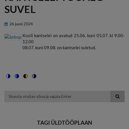
SUVEL
26
juuni
2024
Kooli kantselei on avatud 25.06. kuni 05.07. kl 9.00-
12.00
08.07. kuni 09.08. on kantselei suletud.
Switch
Switch
Switch
Switch
to
to
to
to
color
blue
high
soft
theme
theme
visibility
theme
Otsing
theme
TAGI ÜLDTÖÖPLAAN