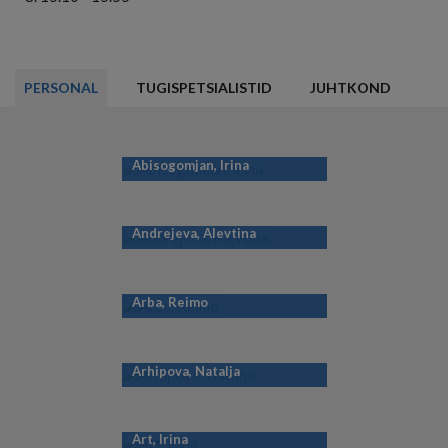
PERSONAL
TUGISPETSIALISTID
JUHTKOND
Abisogomjan, Irina
Andrejeva, Alevtina
Arba, Reimo
Arhipova, Natalja
Art, Irina