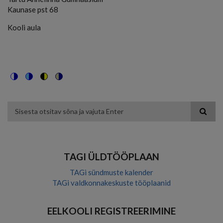
Kaunase pst 68
Kooli aula
Switch
Switch
Switch
Switch
to
to
to
to
color
blue
high
soft
theme
theme
visibility
theme
Otsing
theme
TAGI ÜLDTÖÖPLAAN
TAGi sündmuste kalender
TAGi valdkonnakeskuste tööplaanid
EELKOOLI REGISTREERIMINE