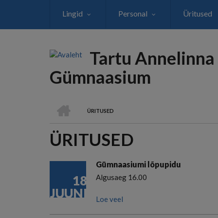
Liigu
Lingid
Personal
Üritused
edasi
põhisisu
juurde
Tartu Annelinna
Gümnaasium
AVALEHT
ÜRITUSED
LEIVAPURU
ÜRITUSED
Gümnaasiumi lõpupidu
18
Algusaeg 16.00
JUUNI
Loe veel