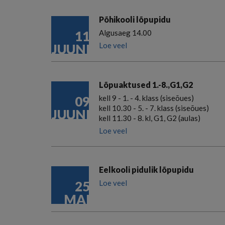
Põhikooli lõpupidu
11
Algusaeg 14.00
Loe veel
JUUNI
Lõpuaktused 1.-8.,G1,G2
09
kell 9 - 1. - 4. klass (siseõues)
kell 10.30 - 5. - 7. klass (siseõues)
JUUNI
kell 11.30 - 8. kl, G1, G2 (aulas)
Loe veel
Eelkooli pidulik lõpupidu
25
Loe veel
MAI