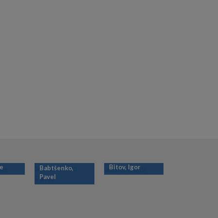
ie
Bitov, Igor
Babtšenko,
Pavel