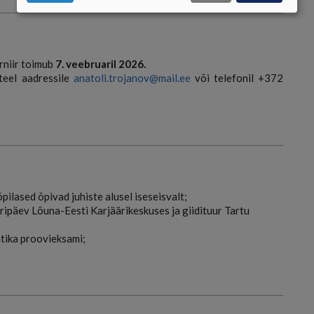
KÜPSISTE
KASUTAMINE
urniir toimub
7. veebruaril 2026.
teel aadressile
anatoli.trojanov@mail.ee
või telefonil +372
i õpilased õpivad juhiste alusel iseseisvalt;
ripäev Lõuna-Eesti Karjäärikeskuses ja giidituur Tartu
tika proovieksami;