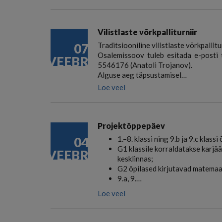
Vilistlaste võrkpalliturniir
07
Traditsiooniline vilistlaste võrkpallit
Osalemissoov tuleb esitada e-posti 
VEEBR
5546176 (Anatoli Trojanov).
Alguse aeg täpsustamisel…
Loe veel
Projektõppepäev
04
1.–8. klassi ning 9.b ja 9.c klass
G1 klassile korraldatakse karjää
VEEBR
kesklinnas
;
G2 õpilased kirjutavad matemaa
9.a, 9.…
Loe veel