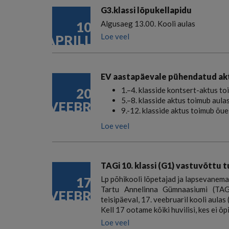
G3.klassi lõpukellapidu
10
Algusaeg 13.00. Kooli aulas
Loe veel
APRILL
EV aastapäevale pühendatud ak
20
1.–4. klasside kontsert-aktus toi
5.–8. klasside aktus toimub aulas
VEEBR
9.-12. klasside aktus toimub õue
Loe veel
TAGi 10. klassi (G1) vastuvõttu 
17
Lp põhikooli lõpetajad ja lapsevanem
Tartu Annelinna Gümnaasiumi (TAG
VEEBR
teisipäeval, 17. veebruaril kooli aulas
Kell 17 ootame kõiki huvilisi, kes ei õ
Loe veel