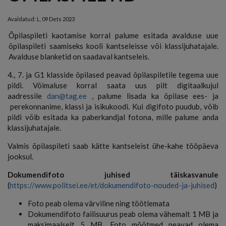
Avaldatud:
L, 09 Dets 2023
Õpilaspileti kaotamise korral palume esitada avalduse uue
õpilaspileti saamiseks kooli kantseleisse või klassijuhatajale.
Avalduse blanketid on saadaval kantseleis.
4., 7. ja G1 klasside õpilased peavad õpilaspiletile tegema uue
pildi. Võimaluse korral saata uus pilt digitaalkujul
aadressile
dan@tag.ee
, palume lisada ka õpilase ees- ja
perekonnanime, klassi ja isikukoodi. Kui digifoto puudub, võib
pildi võib esitada ka paberkandjal fotona, mille palume anda
klassijuhatajale.
Valmis õpilaspileti saab kätte kantseleist ühe-kahe tööpäeva
jooksul.
Dokumendifoto juhised täiskasvanule
(
https://www.politsei.ee/et/dokumendifoto-nouded-ja-juhised
)
Foto peab olema värviline ning töötlemata
Dokumendifoto failisuurus peab olema vähemalt 1 MB ja
maksimaalselt 5 MB. Foto mõõtmed peavad olema