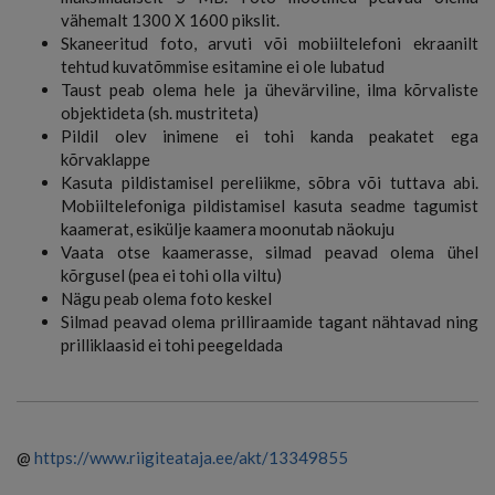
vähemalt 1300 X 1600 pikslit.
Skaneeritud foto, arvuti või mobiiltelefoni ekraanilt
tehtud kuvatõmmise esitamine ei ole lubatud
Taust peab olema hele ja ühevärviline, ilma kõrvaliste
objektideta (sh. mustriteta)
Pildil olev inimene ei tohi kanda peakatet ega
kõrvaklappe
Kasuta pildistamisel pereliikme, sõbra või tuttava abi.
Mobiiltelefoniga pildistamisel kasuta seadme tagumist
kaamerat, esikülje kaamera moonutab näokuju
Vaata otse kaamerasse, silmad peavad olema ühel
kõrgusel (pea ei tohi olla viltu)
Nägu peab olema foto keskel
Silmad peavad olema prilliraamide tagant nähtavad ning
prilliklaasid ei tohi peegeldada
@
https://www.riigiteataja.ee/akt/13349855