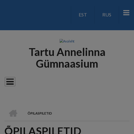
Liigu
edasi
EST
RUS
LANGUAGE
põhisisu
juurde
SWITCH
V2
Tartu Annelinna
Gümnaasium
AVALEHT
ÕPILASPILETID
LEIVAPURU
ÕPILASPILETID