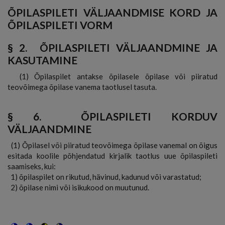
ÕPILASPILETI VÄLJAANDMISE KORD JA
ÕPILASPILETI VORM
§ 2.
ÕPILASPILETI VÄLJAANDMINE JA
KASUTAMINE
(1) Õpilaspilet antakse õpilasele õpilase või piiratud
teovõimega õpilase vanema taotlusel tasuta.
§ 6.
ÕPILASPILETI KORDUV
VÄLJAANDMINE
(1) Õpilasel või piiratud teovõimega õpilase vanemal on õigus
esitada koolile põhjendatud kirjalik taotlus uue õpilaspileti
saamiseks, kui:
1) õpilaspilet on rikutud, hävinud, kadunud või varastatud;
2) õpilase nimi või isikukood on muutunud.