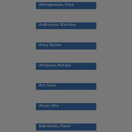
Abisogomjan, Irina
Andrejeva, Alevtina
Arba, Reimo
Arhipova, Natalja
Art, Irina
Asser, Hiie
Babtšenko, Pavel