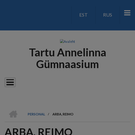
Liigu
edasi
EST
RUS
LANGUAGE
põhisisu
juurde
SWITCH
V2
Tartu Annelinna
Gümnaasium
AVALEHT
PERSONAL
/
ARBA, REIMO
LEIVAPURU
ARBA, REIMO