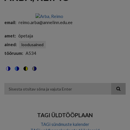
email
reimo.arba@annelinn.edu.ee
amet
õpetaja
ained
loodusained
tööruum
A534
Switch
Switch
Switch
Switch
to
to
to
to
color
blue
high
soft
theme
theme
visibility
theme
Otsing
theme
TAGI ÜLDTÖÖPLAAN
TAGi sündmuste kalender