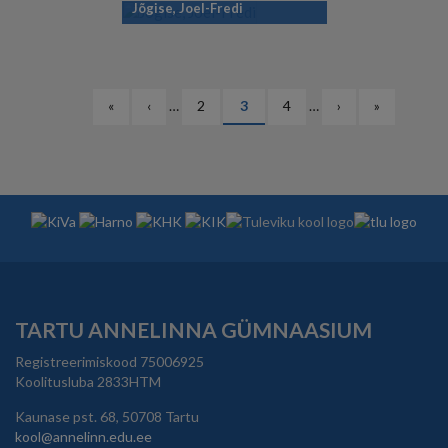
Jõgise, Joel-Fredi
PAGINATION
Esimene
«
Eelmine
‹
…
Lehekülg
2
Eesolev
3
Lehekülg
4
…
Järgmine
›
Viimane
»
leht
leht
leht
leht
leht
TARTU ANNELINNA GÜMNAASIUM
Registreerimiskood 75006925
Koolitusluba 2833HTM
Kaunase pst. 68, 50708 Tartu
kool@annelinn.edu.ee