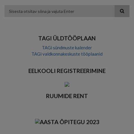
to
to
to
to
color
blue
high
soft
theme
theme
visibility
theme
Otsing
theme
TAGI ÜLDTÖÖPLAAN
TAGi sündmuste kalender
TAGi valdkonnakeskuste tööplaanid
EELKOOLI REGISTREERIMINE
RUUMIDE RENT