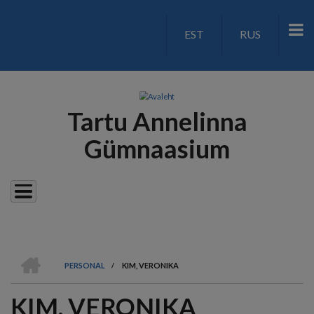
Liigu
edasi
EST
RUS
LANGUAGE
põhisisu
juurde
SWITCH
V2
Tartu Annelinna
Gümnaasium
AVALEHT
PERSONAL
/
KIM, VERONIKA
LEIVAPURU
KIM, VERONIKA