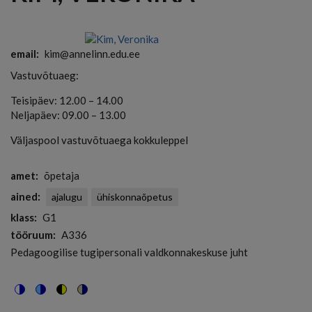
email
kim@annelinn.edu.ee
Vastuvõtuaeg:
Teisipäev: 12.00 – 14.00
Neljapäev: 09.00 – 13.00
Väljaspool vastuvõtuaega kokkuleppel
amet
õpetaja
ained
ajalugu
ühiskonnaõpetus
klass
G1
tööruum
A336
Pedagoogilise tugipersonali valdkonnakeskuse juht
Switch
Switch
Switch
Switch