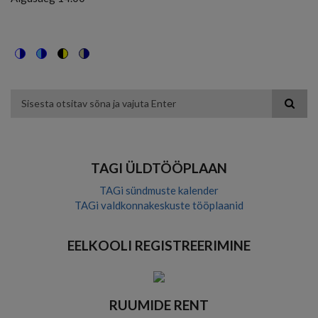
Switch
Switch
Switch
Switch
to
to
to
to
color
blue
high
soft
theme
theme
visibility
theme
Otsing
theme
TAGI ÜLDTÖÖPLAAN
TAGi sündmuste kalender
TAGi valdkonnakeskuste tööplaanid
EELKOOLI REGISTREERIMINE
RUUMIDE RENT