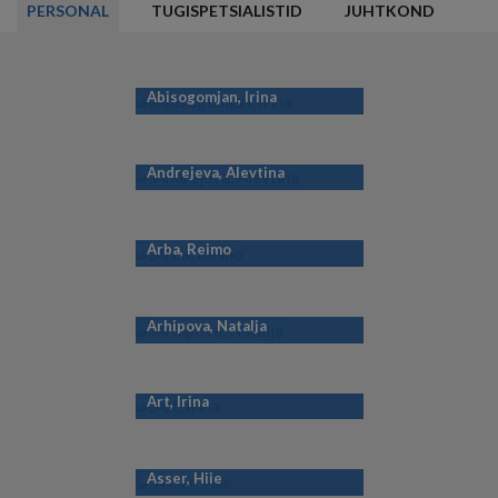
PERSONAL
TUGISPETSIALISTID
JUHTKOND
Abisogomjan, Irina
Andrejeva, Alevtina
Arba, Reimo
Arhipova, Natalja
Art, Irina
Asser, Hiie