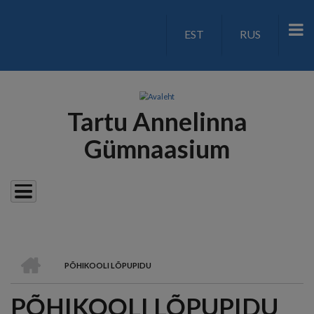
Liigu
edasi
EST
RUS
LANGUAGE
põhisisu
juurde
SWITCH
V2
Tartu Annelinna
Gümnaasium
AVALEHT
PÕHIKOOLI LÕPUPIDU
LEIVAPURU
PÕHIKOOLI LÕPUPIDU