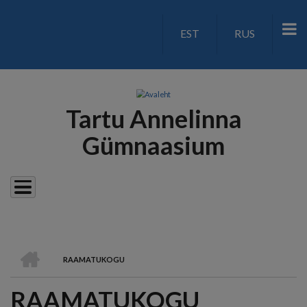
Liigu
edasi
EST
RUS
LANGUAGE
põhisisu
juurde
SWITCH
V2
Tartu Annelinna
Gümnaasium
AVALEHT
RAAMATUKOGU
LEIVAPURU
RAAMATUKOGU