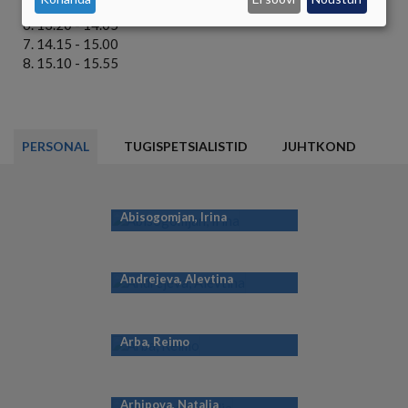
12.10 - 12.55
KÜPSISTE
13.20 - 14.05
14.15 - 15.00
KASUTAMINE
15.10 - 15.55
PERSONAL
TUGISPETSIALISTID
JUHTKOND
Abisogomjan, Irina
Andrejeva, Alevtina
Arba, Reimo
Arhipova, Natalja