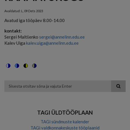
Avaldatud:
L, 09 Dets 2023
Avatud iga tööpäev 8.00-14.00
kontakt:
Sergei Maltšenko
sergei@annelinn.edu.ee
Kalev Uiga
kalev.uiga@annelinn.edu.ee
Switch
Switch
Switch
Switch
to
to
to
to
color
blue
high
soft
theme
theme
visibility
theme
Otsing
theme
TAGI ÜLDTÖÖPLAAN
TAGi sündmuste kalender
TAGi valdkonnakeskuste tööplaanid