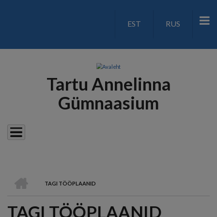
Liigu
edasi
EST
RUS
LANGUAGE
põhisisu
juurde
SWITCH
V2
Tartu Annelinna
Gümnaasium
AVALEHT
TAGI TÖÖPLAANID
LEIVAPURU
TAGI TÖÖPLAANID