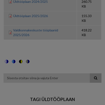
Üldtööplaan 2024/2025
260.75
KB
Üldtööplaan 2025/2026
155.33
KB
Valdkonnakeskuste tööplaanid
418.22
2025/2026
KB
Switch
Switch
Switch
Switch
to
to
to
to
color
blue
high
soft
theme
theme
visibility
theme
Otsing
theme
TAGI ÜLDTÖÖPLAAN