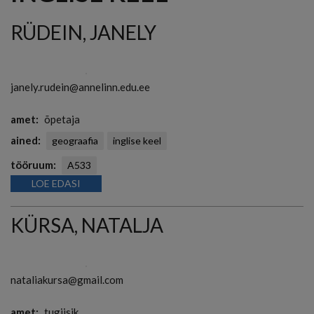
RÜDEIN, JANELY
janely.rudein@annelinn.edu.ee
amet
õpetaja
ained
geograafia
inglise keel
tööruum
A533
LOE EDASI
KÜRSA, NATALJA
nataliakursa@gmail.com
amet
tugiisik