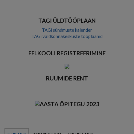
theme
TAGI ÜLDTÖÖPLAAN
TAGi sündmuste kalender
TAGi valdkonnakeskuste tööplaanid
EELKOOLI REGISTREERIMINE
RUUMIDE RENT