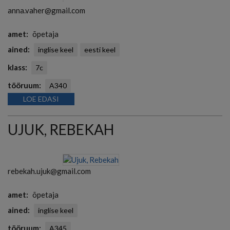
anna.vaher@gmail.com
amet
õpetaja
ained
inglise keel
eesti keel
klass
7c
tööruum
A340
LOE EDASI
UJUK, REBEKAH
rebekah.ujuk@gmail.com
amet
õpetaja
ained
inglise keel
tööruum
A345