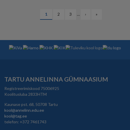
PAGINATION
Eesolev
1
Lehekülg
2
Lehekülg
3
…
Järgmine
›
Viimane
»
leht
leht
leht
TARTU ANNELINNA GÜMNAASIUM
Registreerimiskood 75006925
Koolitusluba 2833HTM
Kaunase pst. 68, 50708 Tartu
kool@annelinn.edu.ee
kool@tag.ee
telefon: +372 7461743