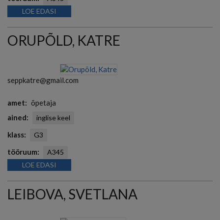
LOE EDASI
ORUPÕLD, KATRE
seppkatre@gmail.com
amet
õpetaja
ained
inglise keel
klass
G3
tööruum
A345
LOE EDASI
LEIBOVA, SVETLANA