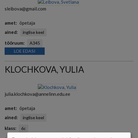
sleibova@gmail.com
amet
õpetaja
ained
inglise keel
tööruum
A345
LOE EDASI
KLOCHKOVA, YULIA
julia.klochkova@annelinn.edu.ee
amet
õpetaja
ained
inglise keel
klass
6c