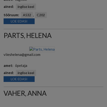
ained
inglise keel
tööruum
A532
C202
LOE EDASI
PARTS, HELENA
viieshelena@gmail.com
amet
õpetaja
ained
inglise keel
LOE EDASI
VAHER, ANNA