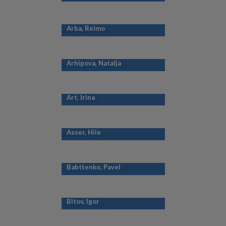
Arba, Reimo
Arhipova, Natalja
Art, Irina
Asser, Hiie
Babtšenko, Pavel
Bitov, Igor