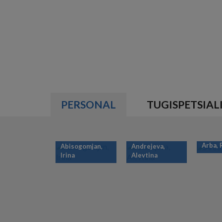
PERSONAL
TUGISPETSIAL
Arba,
Abisogomjan,
Andrejeva,
Irina
Alevtina
PAGINATION