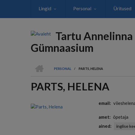
Liigu
Lingid
Personal
Üritused
edasi
põhisisu
juurde
Tartu Annelinna
Gümnaasium
AVALEHT
PERSONAL
/
PARTS, HELENA
LEIVAPURU
PARTS, HELENA
email
viieshele
amet
õpetaja
ained
inglise ke