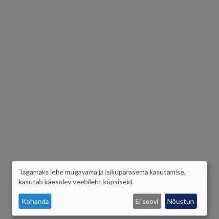
Tagamaks lehe mugavama ja isikupärasema kasutamise,
ISIKUANDMETE
kasutab käesolev veebileht küpsiseid.
JA
Kohanda
Ei soovi
Nõustun
KÜPSISTE