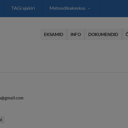
TAGi ajakiri
Metoodikakeskus
EKSAMID
INFO
DOKUMENDID
na@gmail.com
el